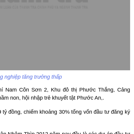
g nghiệp tăng trưởng thấp
í Nam Côn Sơn 2, Khu đô thị Phước Thắng, Cảng
m non, hội nhập trẻ khuyết tật Phước An,.
9 tỷ đồng, chiếm khoảng 30% tổng vốn đầu tư đăng ký
uân Nhâm Thìn 2012 năm nay đều là các dự án đầu tư