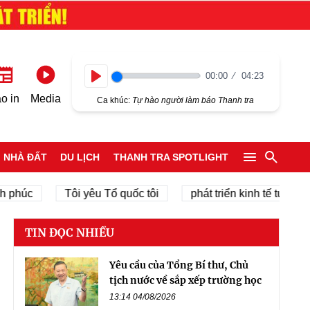
00:00
04:23
Play
o in
Media
Ca khúc:
Tự hào người làm báo Thanh tra
NHÀ ĐẤT
DU LỊCH
THANH TRA SPOTLIGHT
c
Tôi yêu Tổ quốc tôi
phát triển kinh tế tư nhân
TIN ĐỌC NHIỀU
Yêu cầu của Tổng Bí thư, Chủ
tịch nước về sắp xếp trường học
13:14 04/08/2026