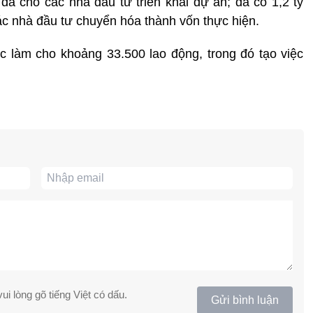
 đa cho các nhà đầu tư triển khai dự án; đã có 1,2 tỷ
c nhà đầu tư chuyển hóa thành vốn thực hiện.
ệc làm cho khoảng 33.500 lao động, trong đó tạo việc
ui lòng gõ tiếng Việt có dấu.
Gửi bình luận