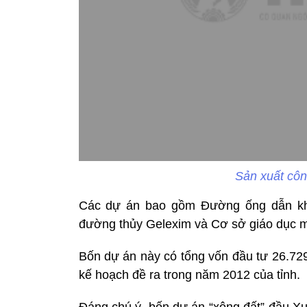
Sản xuất côn
Các dự án bao gồm Đường ống dẫn kh
đường thủy Gelexim và Cơ sở giáo dục mầ
Bốn dự án này có tổng vốn đầu tư 26.72
kế hoạch đề ra trong năm 2012 của tỉnh.
Đáng chú ý, bốn dự án “xông đất” đầu X