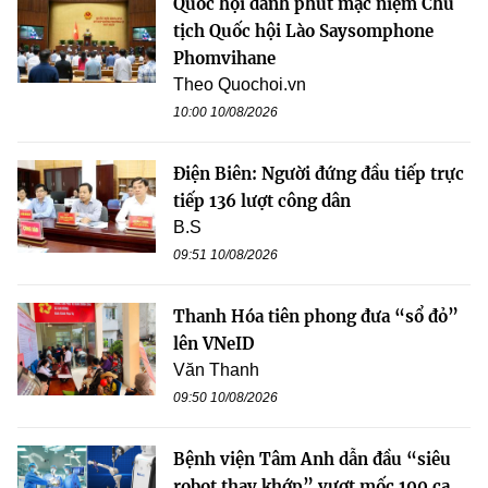
Quốc hội dành phút mặc niệm Chủ
tịch Quốc hội Lào Saysomphone
Phomvihane
Theo Quochoi.vn
10:00 10/08/2026
Điện Biên: Người đứng đầu tiếp trực
tiếp 136 lượt công dân
B.S
09:51 10/08/2026
Thanh Hóa tiên phong đưa “sổ đỏ”
lên VNeID
Văn Thanh
09:50 10/08/2026
Bệnh viện Tâm Anh dẫn đầu “siêu
robot thay khớp” vượt mốc 100 ca