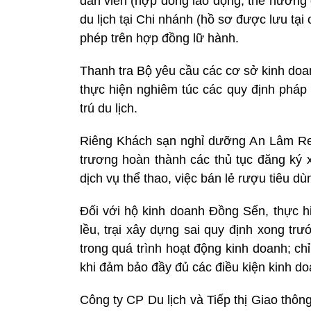
dẫn viên (hợp đồng lao động, thẻ hướng 
du lịch tại Chi nhánh (hồ sơ được lưu tại
phép trên hợp đồng lữ hành.
Thanh tra Bộ yêu cầu các cơ sở kinh doa
thực hiện nghiêm túc các quy định pháp 
trú du lịch.
Riêng Khách sạn nghỉ dưỡng An Lâm Re
trương hoàn thành các thủ tục đăng ký 
dịch vụ thể thao, việc bán lẻ rượu tiêu dù
Đối với hộ kinh doanh Đồng Sến, thực h
lều, trại xây dựng sai quy định xong tr
trong quá trình hoạt động kinh doanh; chỉ
khi đảm bảo đầy đủ các điều kiện kinh do
Công ty CP Du lịch và Tiếp thị Giao thôn