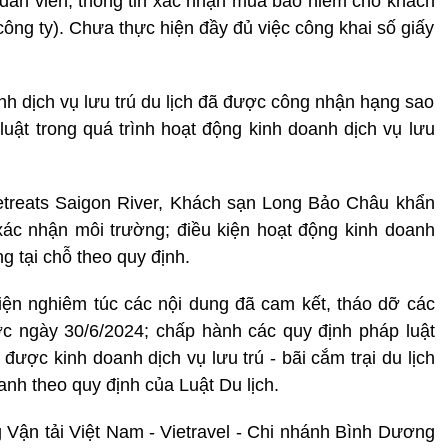
dẫn viên, thông tin xác nhận mua bảo hiểm cho khách
 công ty). Chưa thực hiện đầy đủ việc công khai số giấy
nh dịch vụ lưu trú du lịch đã được công nhận hạng sao
luật trong quá trình hoạt động kinh doanh dịch vụ lưu
treats Saigon River, Khách sạn Long Bảo Châu khẩn
xác nhận môi trường; điều kiện hoạt động kinh doanh
ng tại chỗ theo quy định.
iện nghiêm túc các nội dung đã cam kết, tháo dỡ các
ước ngày 30/6/2024; chấp hành các quy định pháp luật
 được kinh doanh dịch vụ lưu trú - bãi cắm trại du lịch
anh theo quy định của Luật Du lịch.
g Vận tải Việt Nam - Vietravel - Chi nhánh Bình Dương