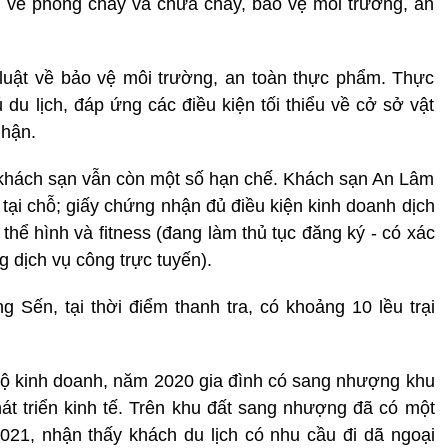
oàn về phòng cháy và chữa cháy, bảo vệ môi trường, an
 luật về bảo vệ môi trường, an toàn thực phẩm. Thực
ú du lịch, đáp ứng các điều kiện tối thiểu về cở sở vật
nhận.
c khách sạn vẫn còn một số hạn chế. Khách sạn An Lâm
tại chỗ; giấy chứng nhận đủ điều kiện kinh doanh dịch
 thể hình và fitness (đang làm thủ tục đăng ký - có xác
g dịch vụ công trực tuyến).
g Sến, tại thời điểm thanh tra, có khoảng 10 lều trại
 hộ kinh doanh, năm 2020 gia đình có sang nhượng khu
hát triển kinh tế. Trên khu đất sang nhượng đã có một
2021, nhận thấy khách du lịch có nhu cầu đi dã ngoại