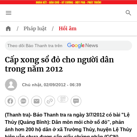
/
/
Pháp luật
Hồi âm
Theo dõi Báo Thanh tra trên
Cấp xong sổ đỏ cho người dân
trong năm 2012
Chủ nhật, 02/09/2012 - 06:39
(Thanh tra)- Báo Thanh tra ra ngày 3/7/2012 có bài "Lệ
Thủy (Quảng Bình): Dân mòn mỏi chờ sổ đỏ”, phản
ánh hơn 200 hộ dân ở xã Trường Thủy, huyện Lệ Thủy
hiện vẫn chưa được cấp giấy chứng nhận (GCN)