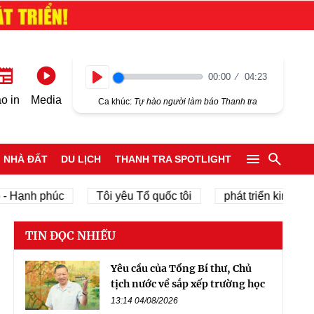
00:00
04:23
Play
o in
Media
Ca khúc:
Tự hào người làm báo Thanh tra
NHÀ ĐẤT
DU LỊCH
THANH TRA SPOTLIGHT
h phúc
Tôi yêu Tổ quốc tôi
phát triển kinh tế tư nhâ
TIN ĐỌC NHIỀU
Yêu cầu của Tổng Bí thư, Chủ
tịch nước về sắp xếp trường học
13:14 04/08/2026