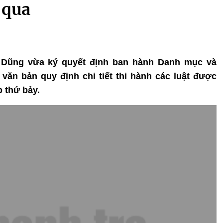
 qua
n Dũng vừa ký quyết định ban hành Danh mục và
văn bản quy định chi tiết thi hành các luật được
p thứ bảy.