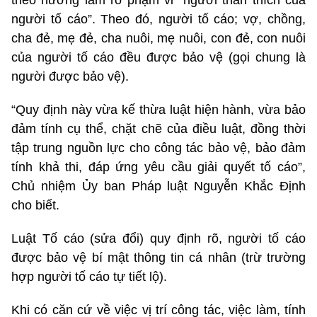
theo hướng làm rõ phạm vi “người thân thích của
người tố cáo”. Theo đó, người tố cáo; vợ, chồng,
cha đẻ, mẹ đẻ, cha nuôi, mẹ nuôi, con đẻ, con nuôi
của người tố cáo đều được bảo vệ (gọi chung là
người được bảo vệ).
“Quy định này vừa kế thừa luật hiện hành, vừa bảo
đảm tính cụ thể, chặt chẽ của điều luật, đồng thời
tập trung nguồn lực cho công tác bảo vệ, bảo đảm
tính khả thi, đáp ứng yêu cầu giải quyết tố cáo”,
Chủ nhiệm Ủy ban Pháp luật Nguyễn Khắc Định
cho biết.
Luật Tố cáo (sửa đổi) quy định rõ, người tố cáo
được bảo vệ bí mật thông tin cá nhân (trừ trường
hợp người tố cáo tự tiết lộ).
Khi có căn cứ về việc vị trí công tác, việc làm, tính