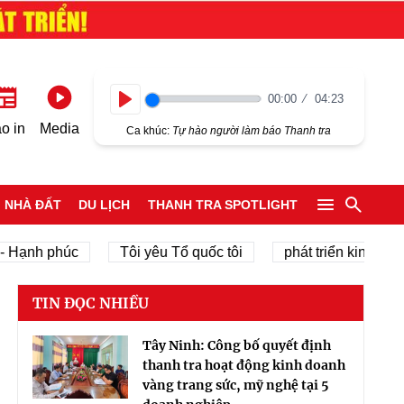
00:00
04:23
Play
o in
Media
Ca khúc:
Tự hào người làm báo Thanh tra
NHÀ ĐẤT
DU LỊCH
THANH TRA SPOTLIGHT
h phúc
Tôi yêu Tổ quốc tôi
phát triển kinh tế tư nhân
TIN ĐỌC NHIỀU
Tây Ninh: Công bố quyết định
thanh tra hoạt động kinh doanh
vàng trang sức, mỹ nghệ tại 5