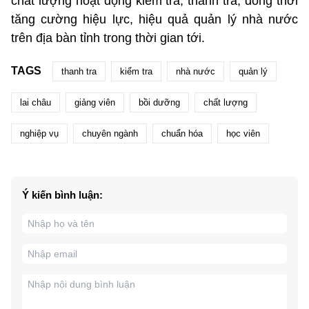
chất lượng hoạt động kiểm tra, thanh tra, đồng thời
tăng cường hiệu lực, hiệu quả quản lý nhà nước
trên địa bàn tỉnh trong thời gian tới.
TAGS
thanh tra
kiểm tra
nhà nước
quản lý
lai châu
giảng viên
bồi dưỡng
chất lượng
nghiệp vụ
chuyên ngành
chuẩn hóa
học viên
Ý kiến bình luận: