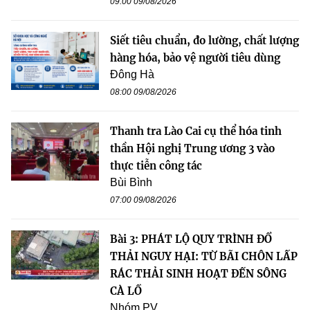
09:00 09/08/2026
Siết tiêu chuẩn, đo lường, chất lượng
hàng hóa, bảo vệ người tiêu dùng
Đông Hà
08:00 09/08/2026
Thanh tra Lào Cai cụ thể hóa tinh
thần Hội nghị Trung ương 3 vào
thực tiễn công tác
Bùi Bình
07:00 09/08/2026
Bài 3: PHÁT LỘ QUY TRÌNH ĐỔ
THẢI NGUY HẠI: TỪ BÃI CHÔN LẤP
RÁC THẢI SINH HOẠT ĐẾN SÔNG
CÀ LỒ
Nhóm PV