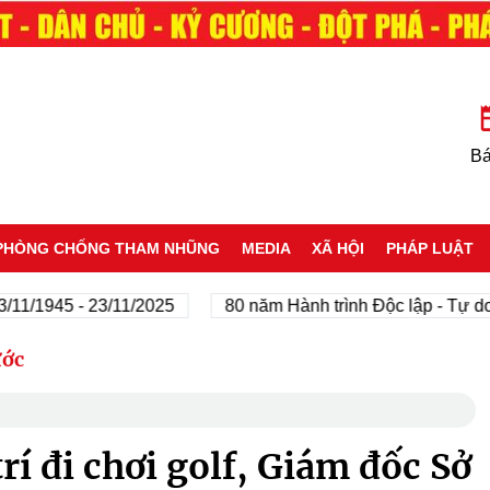
Bá
PHÒNG CHỐNG THAM NHŨNG
MEDIA
XÃ HỘI
PHÁP LUẬT
1945 - 23/11/2025
80 năm Hành trình Độc lập - Tự do - H
ước
rí đi chơi golf, Giám đốc Sở