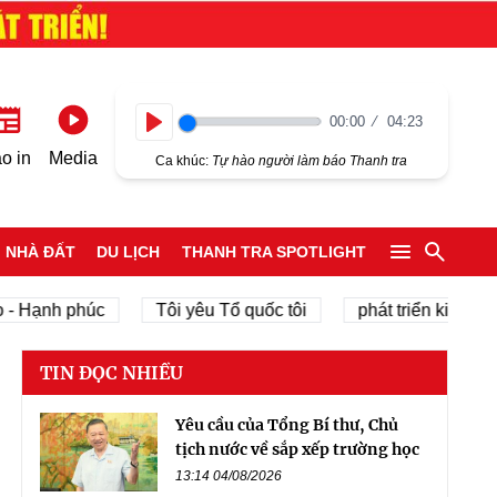
00:00
04:23
Play
o in
Media
Ca khúc:
Tự hào người làm báo Thanh tra
NHÀ ĐẤT
DU LỊCH
THANH TRA SPOTLIGHT
ạnh phúc
Tôi yêu Tổ quốc tôi
phát triển kinh tế tư n
TIN ĐỌC NHIỀU
Yêu cầu của Tổng Bí thư, Chủ
tịch nước về sắp xếp trường học
13:14 04/08/2026