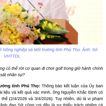
Nông nghiệp và Môi trường tỉnh Phú Thọ. Ảnh: Sở
VHTTDL
g có thể rời cơ quan đi chơi golf trong giờ hành chính
 sát nhân sự?
ường tỉnh Phú Thọ:
Thông báo kết luận của Ủy ban
ài liệu và kết quả xác minh, ông Nguyễn Khắc Định có
thể (2/4/2026 và 3/4/2026). Tuy nhiên, dù là vi phạm
lãnh đạo Sở cũng coi đây là sự thiếu trách nhiệm cá