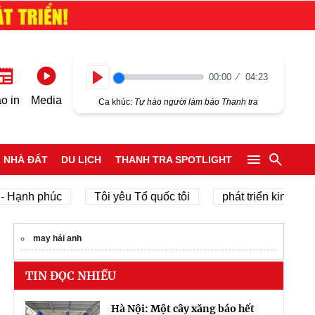
00:00
04:23
Play
o in
Media
Ca khúc:
Tự hào người làm báo Thanh tra
NHÀ ĐẤT
DU LỊCH
THANH TRA SPOTLIGHT
h phúc
Tôi yêu Tổ quốc tôi
phát triển kinh tế tư nhân
may hải anh
TIN ĐỌC NHIỀU
Hà Nội: Một cây xăng báo hết