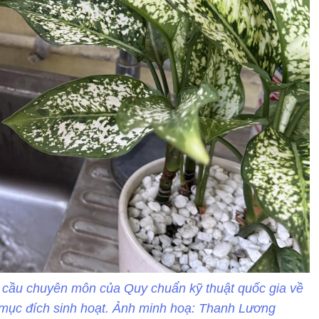
u cầu chuyên môn của Quy chuẩn kỹ thuật quốc gia về
mục đích sinh hoạt. Ảnh minh hoạ: Thanh Lương