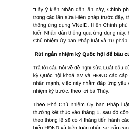
“Lấy ý kiến Nhân dân lần này, Chính ph
trong các lần sửa Hiến pháp trước đây, th
thông ứng dụng VNeID. Hiện Chính phủ đ
kiến Nhân dân thông qua ứng dụng này. Đ
Chủ nhiệm Ủy ban Pháp luật và Tư pháp t
Rút ngắn nhiệm kỳ Quốc hội để bầu c
Trả lời câu hỏi về đề nghị sửa Luật bầu 
kỳ Quốc hội khoá XV và HĐND các cấp 
nhấn mạnh, việc này nhằm đáp ứng yêu cầ
nhiệm kỳ trước, theo lời bà Thủy.
Theo Phó Chủ nhiệm Ủy ban Pháp luật 
thường kết thúc vào tháng 1, sau đó côn
theo thông lệ sẽ có 4 tháng tiến hành cá
biểu HĐND và kiện toàn nhân sự cấp ca