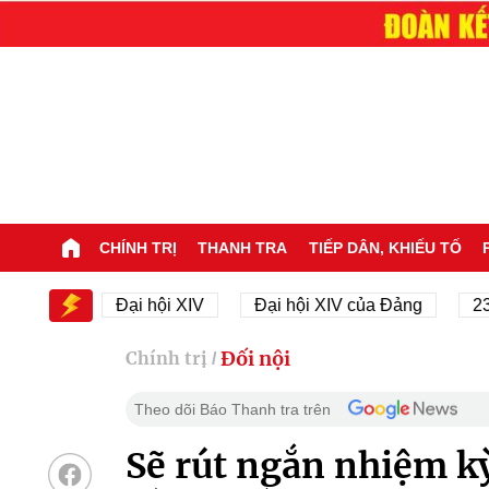
CHÍNH TRỊ
THANH TRA
TIẾP DÂN, KHIẾU TỐ
IV
Đại hội XIV
Đại hội XIV của Đảng
23/11/19
Đối nội
Chính trị
/
Theo dõi Báo Thanh tra trên
Sẽ rút ngắn nhiệm k