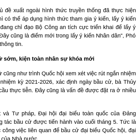
ủ đề xuất ngoài hình thức truyền thống đã thực hiện
ì có thể áp dụng hình thức tham gia ý kiến, lấy ý kiến
ang chỉ đạo Bộ Công an tích cực triển khai để lấy ý
ây cũng là điểm mới trong lấy ý kiến Nhân dân”, Phó
hông tin.
ử sớm, kiện toàn nhân sự khóa mới
cử cũng như trình Quốc hội xem xét việc rút ngắn nhiệm
nhiệm kỳ 2021-2026, xác định ngày bầu cử, bà Thủy
u thực tiễn. Đây cũng là vấn đề được đặt ra ở nhiều
và Tư pháp, Đại hội đại biểu toàn quốc của Đảng
g tác bầu cử được tiến hành vào cuối tháng 5. Tức là
c công việc liên quan để bầu cử đại biểu Quốc hội, đại
o của Nhà nước.