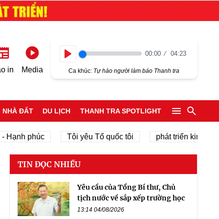
00:00
04:23
Play
o in
Media
Ca khúc:
Tự hào người làm báo Thanh tra
NHÀ ĐẤT
DU LỊCH
THANH TRA SPOTLIGHT
h phúc
Tôi yêu Tổ quốc tôi
phát triển kinh tế tư nhâ
TIN ĐỌC NHIỀU
Yêu cầu của Tổng Bí thư, Chủ
tịch nước về sắp xếp trường học
13:14 04/08/2026