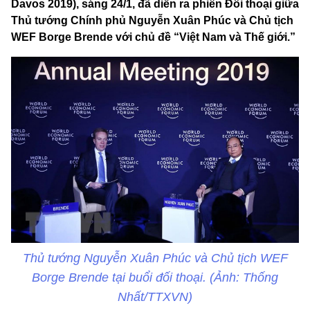
Davos 2019), sáng 24/1, đã diễn ra phiên Đối thoại giữa
Thủ tướng Chính phủ Nguyễn Xuân Phúc và Chủ tịch
WEF Borge Brende với chủ đề “Việt Nam và Thế giới.”
Thủ tướng Nguyễn Xuân Phúc và Chủ tịch WEF
Borge Brende tại buổi đối thoại. (Ảnh: Thống
Nhất/TTXVN)