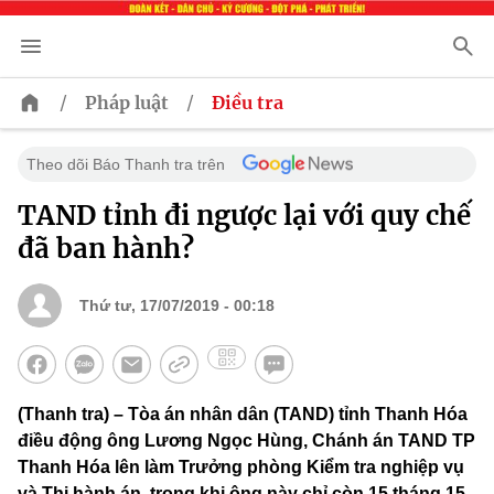
/
/
Pháp luật
Điều tra
Theo dõi Báo Thanh tra trên
TAND tỉnh đi ngược lại với quy chế
đã ban hành?
Thứ tư, 17/07/2019 - 00:18
(Thanh tra) – Tòa án nhân dân (TAND) tỉnh Thanh Hóa
điều động ông Lương Ngọc Hùng, Chánh án TAND TP
Thanh Hóa lên làm Trưởng phòng Kiểm tra nghiệp vụ
và Thi hành án, trong khi ông này chỉ còn 15 tháng 15