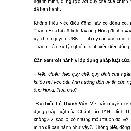
ngành mình, đi ngược với quy chế của chính m
đã ban hành.
Không hiểu việc điều động này có động cơ,
Thanh Hóa lại cố tình đẩy ông Hùng đi như vậ
ủy, chính quyền, UBKT Tỉnh ủy cần vào cuộc 
Thanh Hóa, xử lý nghiêm minh việc điều động 
Cần xem xét hành vi áp dụng pháp luật của
+ Nếu chiếu theo quy chế, quy định của ngàn
khiếu nại kéo dài, ảnh hưởng đến uy tín của ng
ông Hùng, thưa ông?
-
Đại biểu Lê Thanh Vân
: Về thẩm quyền xem
dụng pháp luật của Chánh án TAND tỉnh Th
không? Vì sao lại có những mâu thuẫn đối với
mình đã ban hành như vậy?. Không biết, đồng