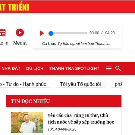
00:00
04:23
Play
o in
Media
Ca khúc:
Tự hào người làm báo Thanh tra
NHÀ ĐẤT
DU LỊCH
THANH TRA SPOTLIGHT
Tự do - Hạnh phúc
Tôi yêu Tổ quốc tôi
phát triển kin
TIN ĐỌC NHIỀU
Yêu cầu của Tổng Bí thư, Chủ
tịch nước về sắp xếp trường học
13:14 04/08/2026