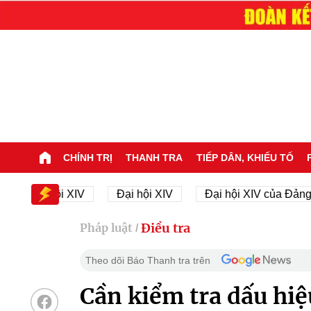
CHÍNH TRỊ
THANH TRA
TIẾP DÂN, KHIẾU TỐ
 Đại hội XIV
Đại hội XIV
Đại hội XIV của Đảng
Điều tra
Pháp luật
/
Theo dõi Báo Thanh tra trên
Cần kiểm tra dấu hi