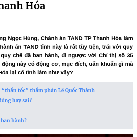
Thanh Hóa
ương Ngọc Hùng, Chánh án TAND TP Thanh Hóa làm
ành án TAND tỉnh này là rất tùy tiện, trái với quy
quy chế đã ban hành, đi ngược với Chỉ thị số 35
ều động này có động cơ, mục đích, uẩn khuẩn gì mà
a lại cố tình làm như vậy?
m “thần tốc” thẩm phán Lê Quốc Thành
đúng hay sai?
ã ban hành?