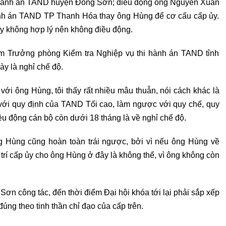
Chánh án TAND huyện Đông Sơn; điều động ông Nguyễn Xuân
 án TAND TP Thanh Hóa thay ông Hùng để cơ cấu cấp ủy.
y không hợp lý nên không điều động.
m Trưởng phòng Kiểm tra Nghiệp vụ thi hành án TAND tỉnh
ày là nghỉ chế độ.
với ông Hùng, tôi thấy rất nhiều mâu thuẫn, nói cách khác là
với quy định của TAND Tối cao, làm ngược với quy chế, quy
iều động cán bộ còn dưới 18 tháng là về nghỉ chế độ.
g Hùng cũng hoàn toàn trái ngược, bởi vì nếu ông Hùng về
trí cấp ủy cho ông Hùng ở đây là không thể, vì ông không còn
n công tác, đến thời điểm Đại hội khóa tới lại phải sắp xếp
úng theo tinh thần chỉ đạo của cấp trên.