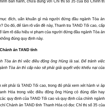
ình ban hành, chưa đúng với Chỉ thị số 35 của Bộ Chính trị
 mục đích, uẩn khuẩn gì mà người đứng đầu ngành Tòa án
y? Do đó, để làm rõ vấn đề này, Thanh tra TAND Tối cao, cấp
để làm rõ dấu hiệu vi phạm của người đứng đầu ngành Tòa án
không đúng quy định này.
 Chánh án TAND tỉnh
h Tòa án thì việc điều động ông Hùng là sai. Để tránh việc
ành Tòa án thì cấp nào sẽ phải giải quyết việc khiếu nại của
 xét phải là TAND Tối cao, trong đó phải xem xét hành vi áp
anh Hóa trong việc điều động ông Hùng có đúng đắn hay
 các quy định của TAND Tối cao và quy định của chính ngành
 chí Chánh án TAND tỉnh Thanh Hóa có đọc Chỉ thị số 35 của