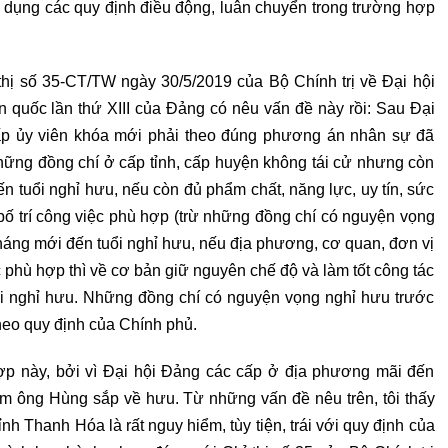
 dụng các quy định điều động, luân chuyển trong trường hợp
thị số 35-CT/TW ngày 30/5/2019 của Bộ Chính trị về Đại hội
n quốc lần thứ XIII của Đảng có nêu vấn đề này rồi: Sau Đại
 cấp ủy viên khóa mới phải theo đúng phương án nhân sự đã
hững đồng chí ở cấp tỉnh, cấp huyện không tái cử nhưng còn
n tuổi nghỉ hưu, nếu còn đủ phẩm chất, năng lực, uy tín, sức
bố trí công việc phù hợp (trừ những đồng chí có nguyện vọng
áng mới đến tuổi nghỉ hưu, nếu địa phương, cơ quan, đơn vị
ệc phù hợp thì về cơ bản giữ nguyên chế độ và làm tốt công tác
uổi nghỉ hưu. Những đồng chí có nguyện vọng nghỉ hưu trước
 theo quy định của Chính phủ.
ợp này, bởi vì Đại hội Đảng các cấp ở địa phương mãi đến
ểm ông Hùng sắp về hưu. Từ những vấn đề nêu trên, tôi thấy
 Thanh Hóa là rất nguy hiểm, tùy tiện, trái với quy định của