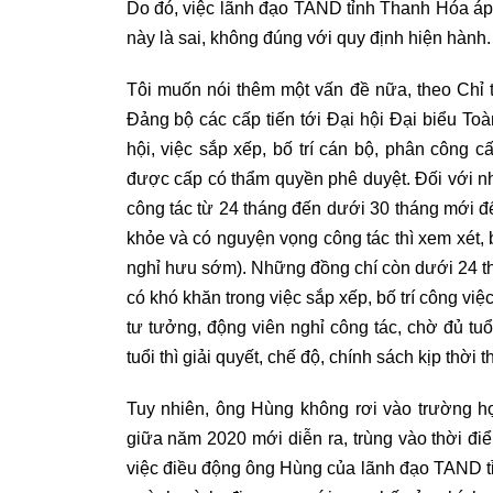
Do đó, việc lãnh đạo TAND tỉnh Thanh Hóa áp
này là sai, không đúng với quy định hiện hành.
Tôi muốn nói thêm một vấn đề nữa, theo Chỉ 
Đảng bộ các cấp tiến tới Đại hội Đại biểu Toà
hội, việc sắp xếp, bố trí cán bộ, phân công
được cấp có thẩm quyền phê duyệt. Đối với n
công tác từ 24 tháng đến dưới 30 tháng mới đế
khỏe và có nguyện vọng công tác thì xem xét, 
nghỉ hưu sớm). Những đồng chí còn dưới 24 th
có khó khăn trong việc sắp xếp, bố trí công vi
tư tưởng, động viên nghỉ công tác, chờ đủ t
tuổi thì giải quyết, chế độ, chính sách kịp thời
Tuy nhiên, ông Hùng không rơi vào trường h
giữa năm 2020 mới diễn ra, trùng vào thời đi
việc điều động ông Hùng của lãnh đạo TAND tỉnh