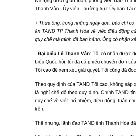
Để rộng đường dư luận, phóng viên Báo Thanh t
Thanh Vân - Ủy viên Thường trực Ủy ban Tài 
+
Thưa ông, trong những ngày qua, báo chí có
án TAND TP Thanh Hóa về việc điều động của
quy chế mà mình đã ban hành. Ông có nhận xét 
-
Đại biểu Lê Thanh Vân:
Tôi có nhận được đơ
biểu Quốc hội, tôi đã có phiếu chuyển đơn 
Tối cao để xem xét, giải quyết. Tôi cũng đã đọ
Theo quy định của TAND Tối cao, không sắp x
là nghỉ chế độ theo quy định. Chính TAND t
quy chế về việc bổ nhiệm, điều động, luân c
trên.
Thế nhưng, lãnh đạo TAND tỉnh Thanh Hóa đã có