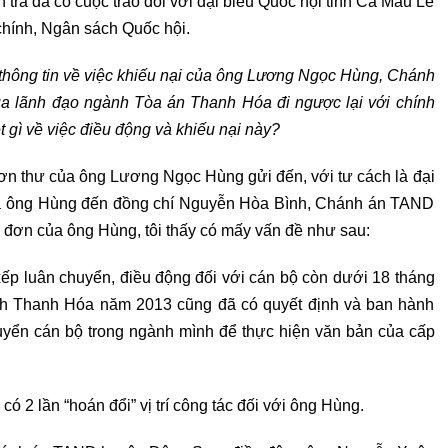
ra đã có cuộc trao đổi với đại biểu Quốc hội tỉnh Cà Mau Lê
chính, Ngân sách Quốc hội.
 thông tin về việc khiếu nại của ông Lương Ngọc Hùng, Chánh
 lãnh đạo ngành Tòa án Thanh Hóa đi ngược lại với chính
gì về việc điều động và khiếu nại này?
n thư của ông Lương Ngọc Hùng gửi đến, với tư cách là đại
của ông Hùng đến đồng chí Nguyễn Hòa Bình, Chánh án TAND
c đơn của ông Hùng, tôi thấy có mấy vấn đề như sau:
ếp luân chuyển, điều động đối với cán bộ còn dưới 18 tháng
ỉnh Thanh Hóa năm 2013 cũng đã có quyết định và ban hành
huyển cán bộ trong ngành mình để thực hiện văn bản của cấp
 2 lần “hoán đổi” vị trí công tác đối với ông Hùng.