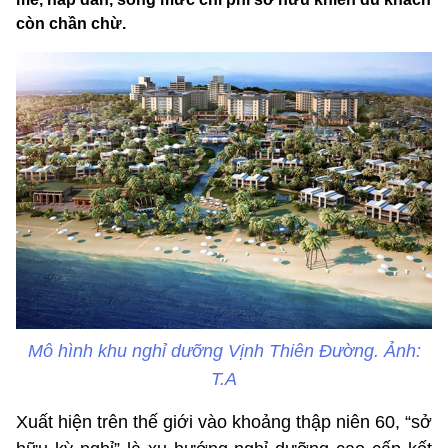
còn chần chừ.
Mô hình khu nghỉ dưỡng Vịnh Thiên Đường. Ảnh:
T.A
Xuất hiện trên thế giới vào khoảng thập niên 60, “sở