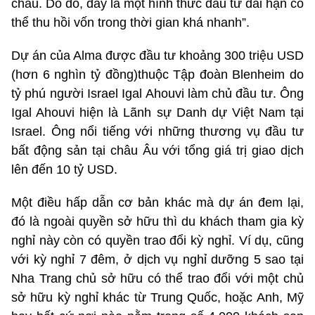
cháu. Do đó, đây là một hình thức đầu tư dài hạn có
thể thu hồi vốn trong thời gian khá nhanh”.
Dự án của Alma được đầu tư khoảng 300 triệu USD
(hơn 6 nghìn tỷ đồng)thuộc Tập đoàn Blenheim do
tỷ phú người Israel Igal Ahouvi làm chủ đầu tư. Ông
Igal Ahouvi hiện là Lãnh sự Danh dự Việt Nam tại
Israel. Ông nổi tiếng với những thương vụ đầu tư
bất động sản tại châu Âu với tổng giá trị giao dịch
lên đến 10 tỷ USD.
Một điều hấp dẫn cơ bản khác mà dự án đem lại,
đó là ngoài quyền sở hữu thì du khách tham gia kỳ
nghỉ này còn có quyền trao đổi kỳ nghỉ. Ví dụ, cũng
với kỳ nghỉ 7 đêm, ở dịch vụ nghỉ dưỡng 5 sao tại
Nha Trang chủ sở hữu có thể trao đổi với một chủ
sở hữu kỳ nghỉ khác từ Trung Quốc, hoặc Anh, Mỹ