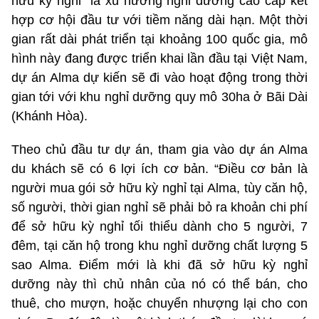
hữu kỳ nghỉ” là xu hướng nghỉ dưỡng cao cấp kết
hợp cơ hội đầu tư với tiềm năng dài hạn. Một thời
gian rất dài phát triển tại khoảng 100 quốc gia, mô
hình này đang được triển khai lần đầu tại Việt Nam,
dự án Alma dự kiến sẽ đi vào hoạt động trong thời
gian tới với khu nghỉ dưỡng quy mô 30ha ở Bãi Dài
(Khánh Hòa).
Theo chủ đầu tư dự án, tham gia vào dự án Alma
du khách sẽ có 6 lợi ích cơ bản. “Điều cơ bản là
người mua gói sở hữu kỳ nghỉ tại Alma, tùy căn hộ,
số người, thời gian nghỉ sẽ phải bỏ ra khoản chi phí
để sở hữu kỳ nghỉ tối thiểu dành cho 5 người, 7
đêm, tại căn hộ trong khu nghỉ dưỡng chất lượng 5
sao Alma. Điểm mới là khi đã sở hữu kỳ nghỉ
dưỡng này thì chủ nhân của nó có thể bán, cho
thuê, cho mượn, hoặc chuyển nhượng lại cho con