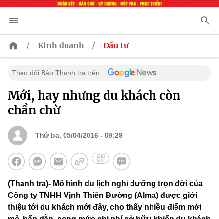
/
/
Kinh doanh
Đầu tư
Theo dõi Báo Thanh tra trên
Mới, hay nhưng du khách còn
chần chừ
Thứ ba, 05/04/2016 - 09:29
(Thanh tra)- Mô hình du lịch nghỉ dưỡng trọn đời của
Công ty TNHH Vịnh Thiên Đường (Alma) được giới
thiệu tới du khách mới đây, cho thấy nhiều điểm mới
mẻ, hấp dẫn, song mức chi phí sở hữu khiến du khách