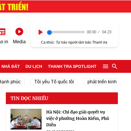
00:00
04:23
Play
o in
Media
Ca khúc:
Tự hào người làm báo Thanh tra
NHÀ ĐẤT
DU LỊCH
THANH TRA SPOTLIGHT
 phúc
Tôi yêu Tổ quốc tôi
phát triển kinh tế tư nhân
TIN ĐỌC NHIỀU
Hà Nội: Chỉ đạo giải quyết vụ
việc ở phường Hoàn Kiếm, Phú
Diễn