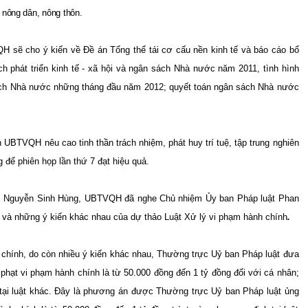
 nông dân, nông thôn.
 sẽ cho ý kiến về Đề án Tổng thể tái cơ cấu nền kinh tế và báo cáo bổ
h phát triển kinh tế - xã hội và ngân sách Nhà nước năm 2011, tình hình
n sách Nhà nước những tháng đầu năm 2012; quyết toán ngân sách Nhà nước
ên UBTVQH
nêu cao tinh thần trách nhiệm, phát huy trí tuệ, tập trung nghiên
ng
để
phiên
họp
lần thứ 7
đạt hiệu quả.
hội Nguyễn Sinh Hùng, UBTVQH đã nghe Chủ nhiệm Ủy ban Pháp luật Phan
 và những ý kiến khác nhau của dự thảo Luật Xử lý vi phạm hành chính
.
 chính, do còn nhiều ý kiến khác nhau, Thường trực U
ỷ ban
Pháp luật đưa
phạt vi phạm hành chính là từ 50.000 đồng đến 1 tỷ đồng đối với cá nhân;
h tại luật khác. Đây là phương án được Thường trực
U
ỷ ban
Pháp luật
ủng