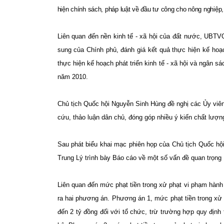
hiện chính sách, pháp luật về đầu tư công cho nông nghiệp,
Liên quan đến nền kinh tế - xã hội của đất nước,
UBTVQH
sung của Chính phủ, đánh giá kết quả thực hiện kế hoạc
thực hiện kế hoạch phát triển kinh tế - xã hội và ngâ
năm 2010.
Chủ tịch Quốc hội Nguyễn Sinh Hùng đề nghị các
Ủy vi
cứu, thảo luận dân chủ,
đóng
góp
nhiều ý kiến chất lượ
Sau phát biểu khai mạc phiên họp của Chủ tịch Quốc 
Trung Lý trình bày Báo cáo về một số vấn đề quan trọng
Liên quan đến mức phạt tiền trong xử phạt vi phạm hành
ra hai phương án. Phương án 1, mức phạt tiền trong xử 
đến 2 tỷ đồng đối với tổ chức, trừ trường hợp quy địn