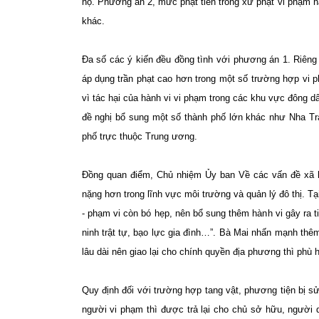
hộ. Phương án 2, mức phạt tiền trong xử phạt vi phạm hà
khác.
Đa số các ý kiến đều đồng tình với phương án 1. Riên
áp dụng trần phạt cao hơn trong một số trường hợp vi p
vì tác hại của hành vi vi phạm trong các khu vực đông 
đề nghị bổ sung một số thành phố lớn khác như Nha Tr
phố trực thuộc Trung ương.
Đồng quan điểm, Chủ nhiệm Ủy ban Về các vấn đề xã hộ
nặng hơn trong lĩnh vực môi trường và quản lý đô thị. Tạ
- phạm vi còn bó hẹp, nên bổ sung thêm hành vi gây ra ti
ninh trật tự, bạo lực gia đình…”. Bà Mai nhấn mạnh thê
lâu dài nên giao lại cho chính quyền địa phương thì phù 
Quy định đối với trường hợp tang vật, phương tiện bị s
người vi phạm thì được trả lại cho chủ sở hữu, người