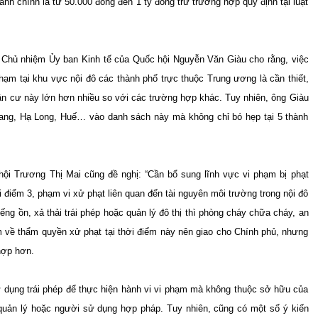
nh chính là từ 50.000 đồng đến 1 tỷ đồng trừ trường hợp quy định tại luật
g
Chủ nhiệm Ủy ban Kinh tế của Quốc hội Nguyễn Văn Giàu cho rằng, việc
hạm tại khu vực nội đô các thành phố trực thuộc Trung ương là cần thiết,
dân cư này lớn hơn nhiều so với các trường hợp khác. Tuy nhiên, ông Giàu
ang, Hạ Long, Huế… vào danh sách này mà không chỉ bó hẹp tại 5 thành
i Trương Thị Mai cũng đề nghị: “Cần bổ sung lĩnh vực vi phạm bị phạt
i điểm 3, phạm vi xử phạt liên quan đến tài nguyên môi trường trong nội đô
ếng ồn, xả thải trái phép hoặc quản lý đô thị thì phòng cháy chữa cháy, an
m về thẩm quyền xử phạt tại thời điểm này nên giao cho Chính phủ, nhưng
hợp hơn.
ử dụng trái phép để thực hiện hành vi vi phạm mà không thuộc sở hữu của
 quản lý hoặc người sử dụng hợp pháp.
Tuy nhiên,
cũng có một số ý kiến