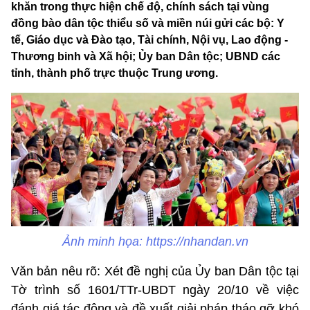
khăn trong thực hiện chế độ, chính sách tại vùng
đồng bào dân tộc thiểu số và miền núi gửi các bộ: Y
tế, Giáo dục và Đào tạo, Tài chính, Nội vụ, Lao động -
Thương binh và Xã hội; Ủy ban Dân tộc; UBND các
tỉnh, thành phố trực thuộc Trung ương.
Ảnh minh họa: https://nhandan.vn
Văn bản nêu rõ: Xét đề nghị của Ủy ban Dân tộc tại
Tờ trình số 1601/TTr-UBDT ngày 20/10 về việc
đánh giá tác động và đề xuất giải pháp tháo gỡ khó