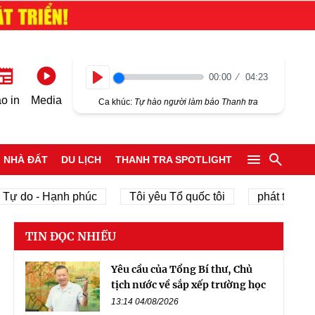
00:00
04:23
Play
o in
Media
Ca khúc:
Tự hào người làm báo Thanh tra
NHÀ ĐẤT
DU LỊCH
THANH TRA SPOTLIGHT
o - Hạnh phúc
Tôi yêu Tổ quốc tôi
phát triển kinh tế
TIN ĐỌC NHIỀU
Yêu cầu của Tổng Bí thư, Chủ
tịch nước về sắp xếp trường học
13:14 04/08/2026