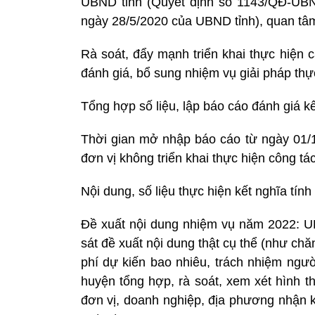
UBND tỉnh (Quyết định số 1143/QĐ-UB
ngày 28/5/2020 của UBND tỉnh), quan tâm
Rà soát, đẩy mạnh triển khai thực hiện 
đánh giá, bổ sung nhiệm vụ giải pháp thự
Tổng hợp số liệu, lập báo cáo đánh giá k
Thời gian mở nhập báo cáo từ ngày 01/
đơn vị không triển khai thực hiện công tác
Nội dung, số liệu thực hiện kết nghĩa tín
Đề xuất nội dung nhiệm vụ năm 2022: UB
sát đề xuất nội dung thật cụ thể (như chă
phí dự kiến bao nhiêu, trách nhiệm người
huyện tổng hợp, rà soát, xem xét hình t
đơn vị, doanh nghiệp, địa phương nhận k