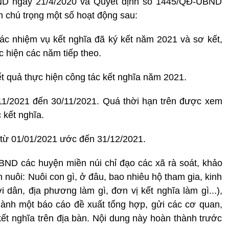
ND ngày 21/4/2020 và Quyết định số 1445/QĐ-UBND
 chú trọng một số hoạt động sau:
các nhiệm vụ kết nghĩa đã ký kết năm 2021 và sơ kết,
c hiện các năm tiếp theo.
ết quả thực hiện công tác kết nghĩa năm 2021.
11/2021 đến 30/11/2021. Quá thời hạn trên được xem
 kết nghĩa.
h từ 01/01/2021 ước đến 31/12/2021.
ND các huyện miền núi chỉ đạo các xã rà soát, khảo
n nuôi: Nuôi con gì, ở đâu, bao nhiêu hộ tham gia, kinh
 dân, địa phương làm gì, đơn vị kết nghĩa làm gì...),
hành một báo cáo đề xuất tổng hợp, gửi các cơ quan,
ết nghĩa trên địa bàn. Nội dung này hoàn thành trước