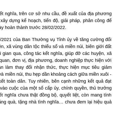
t nghĩa, trên cơ sở nhu cầu, đề xuất của địa phương
, xây dựng kế hoạch, tiến độ, giải pháp, phân công để
này hoàn thành trước 28/02/2022.
9/2021 của Ban Thường vụ Tỉnh ủy về tăng cường đổi
n, xã vùng dân tộc thiểu số và miền núi, biên giới đất
i gian qua, công tác kết nghĩa, giúp đỡ các huyện, xã
quan, đơn vị, địa phương, doanh nghiệp thực hiện với
ần làm thay đổi nhận thức, thực hiện mục tiêu giảm
và miền núi, thu hẹp dần khoảng cách giữa miền xuôi -
ết toàn dân. Tuy nhiên, bên cạnh những kết quả đạt
vào cuộc của một số cấp ủy, chính quyền, thủ trưởng
t nghĩa chưa thật đồng bộ, quyết liệt, còn mang tính
tặng quà, tặng nhà tình nghĩa… chưa đem lại hiệu quả