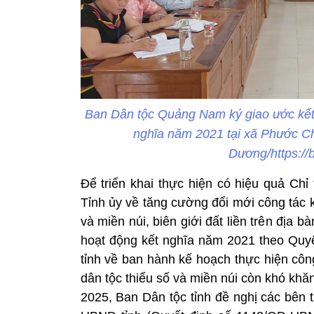
Ban Dân tộc Quảng Nam ký giao ước kết n
nghĩa năm 2021 tại xã Phước 
Dương/https:/
Để triển khai thực hiện có hiệu quả Ch
Tỉnh ủy về tăng cường đổi mới công tác k
và miền núi, biên giới đất liền trên địa b
hoạt động kết nghĩa năm 2021 theo Qu
tỉnh về ban hành kế hoạch thực hiện côn
dân tộc thiểu số và miền núi còn khó khăn
2025, Ban Dân tộc tỉnh đề nghị các bên 