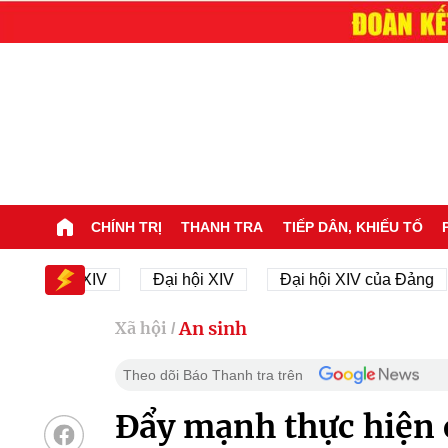
CHÍNH TRỊ
THANH TRA
TIẾP DÂN, KHIẾU TỐ
 hội XIV
Đại hội XIV
Đại hội XIV của Đảng
2
An sinh
Xã hội
/
Theo dõi Báo Thanh tra trên
Đẩy mạnh thực hiện 