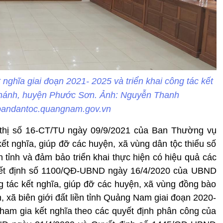
ghĩa giai đoạn 2021- 2025 và triển khai công tác kết
Chánh, huyện Phước Sơn. Ảnh: Nguyễn Thanh
/bandantoc.quangnam.gov.vn
ỉ thị số 16-CT/TU ngày 09/9/2021 của Ban Thường vụ
ết nghĩa, giúp đỡ các huyện, xã vùng dân tộc thiểu số
àn tỉnh và đảm bảo triển khai thực hiện có hiệu quả các
yết định số 1100/QĐ-UBND ngày 16/4/2020 của UBND
g tác kết nghĩa, giúp đỡ các huyện, xã vùng đồng bào
, xã biên giới đất liền tỉnh Quảng Nam giai đoạn 2020-
tham gia kết nghĩa theo các quyết định phân công của