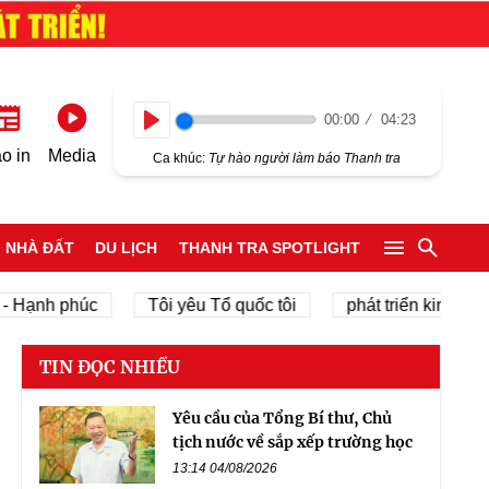
00:00
04:23
Play
o in
Media
Ca khúc:
Tự hào người làm báo Thanh tra
NHÀ ĐẤT
DU LỊCH
THANH TRA SPOTLIGHT
nh phúc
Tôi yêu Tổ quốc tôi
phát triển kinh tế tư nhâ
TIN ĐỌC NHIỀU
Yêu cầu của Tổng Bí thư, Chủ
tịch nước về sắp xếp trường học
13:14 04/08/2026