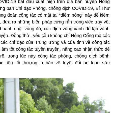
OVID-19 bắt đầu xuất hiện trên địa bàn huyện Nông
ởng ban Chỉ đạo Phòng, chống dịch COVID-19, Bí Thư
g đoàn công tác có mặt tại “điểm nóng” này để kiểm
o, đưa ra những biện pháp cứng rắn trong việc truy vết
khoanh chặt vùng đỏ, xác định vùng xanh để lập vành
huyện. Đồng thời, yêu cầu không chỉ Nông Cống mà các
các chỉ đạo của Trung ương và của tỉnh về công tác
àm tốt công tác tuyên truyền, nâng cao nhận thức để
rõ, trong lúc này công tác phòng, chống dịch bệnh
c tiêu tối thượng là bảo vệ tuyệt đối an toàn sức