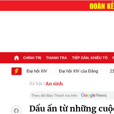
CHÍNH TRỊ
THANH TRA
TIẾP DÂN, KHIẾU TỐ
IV
Đại hội XIV
Đại hội XIV của Đảng
23/11/19
An sinh
Xã hội
/
Theo dõi Báo Thanh tra trên
Dấu ấn từ những cuộ