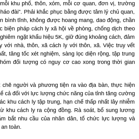
, mỗi khu phố, thôn, xóm, mỗi cơ quan, đơn vị, trường
 pháo đài”. Phải khắc phục bằng được tâm lý chủ quan,
uôn bình tĩnh, không được hoang mang, dao động, chần
các biện pháp cách ly xã hội về phòng, chống dịch theo
nghiêm ngặt khẩu hiệu 5K, giữ đúng khoảng cách, đảm
 với nhà, thôn, xã cách ly với thôn, xã. Việc truy vết
t, tăng tốc xét nghiệm, sàng lọc diện rộng, tập trung
hóm đối tượng có nguy cơ cao xong trong thời gian
 chẽ người và phương tiện ra vào địa bàn, thực hiện
h kể cả đối với lực lượng chức năng của tỉnh tăng cường
ác khu cách ly tập trung, hạn chế thấp nhất lây nhiễm
 từ khu cách ly ra cộng đồng. Rà soát, bổ sung lương
nắm bắt nhu cầu của nhân dân, tổ chức lực lượng và
 an toàn.