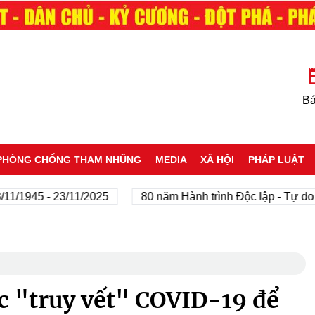
Bá
PHÒNG CHỐNG THAM NHŨNG
MEDIA
XÃ HỘI
PHÁP LUẬT
45 - 23/11/2025
80 năm Hành trình Độc lập - Tự do - Hạ
c "truy vết" COVID-19 để