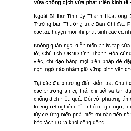
Vừa chống dịch vừa phát triển kinh tế -
Ngoài Bí thư Tỉnh ủy Thanh Hóa, ông 
Trưởng ban Thường trực Ban Chỉ đạo P
các xã, huyện mỗi khi phát sinh các ca 
Không quản ngại diễn biến phức tạp của 
tờ, Chủ tịch UBND tỉnh Thanh Hóa cùng
việc, chỉ đạo bằng mọi biện pháp để dậ
nghi ngờ nào nhằm giữ vững bình yên ch
Tại các địa phương đến kiểm tra, Chủ tị
các phương án cụ thể, chi tiết và tận d
chống dịch hiệu quả. Đối với phương án 
tượng xét nghiệm đến nhóm nghi ngờ, nh
tùy cơ ứng biến phải biết khi nào tiến 
bóc tách F0 ra khỏi cộng đồng.