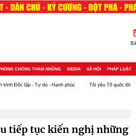
Bá
PHÒNG CHỐNG THAM NHŨNG
MEDIA
XÃ HỘI
PHÁP LUẬT
h Độc lập - Tự do - Hạnh phúc
Tôi yêu Tổ quốc tôi
p
u tiếp tục kiến nghị những