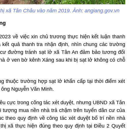
thị xã Tân Châu vào năm 2019. Ảnh: angiang.gov.vn
ơng
23 về việc xin chủ trương thực hiện kết luận thanh
 kết quả thanh tra nhận định, nhìn chung các trường
 cư đường tránh sạt lở xã Tân An đảm bảo tương đối
hà ở ven bờ kênh Xáng sau khi bị sạt lở không có chỗ
 thuộc trường hợp sạt lở khẩn cấp tại thời điểm xét
ộ ông Nguyễn Văn Minh.
tiêu cực trong công tác xét duyệt, nhưng UBND xã Tân
đối tượng mua nền nhà trả chậm trên tuyến dân cư của
ục theo quy định về công tác xét duyệt bố trí nền nhà
ị xã thực hiện đúng theo quy định tại Điều 2 Quyết