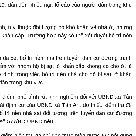
, dẫn đến khiếu nại, tố cáo của người dân trong khu
h, tuy thuộc đối tượng có khó khăn về nhà ở, nhưng
 khẩn cấp. Trường hợp này có thể xét duyệt bố trí nền
 đã xét bố trí nền nhà trên tuyến dân cư đường tránh
iểm với nhóm hộ bị sạt lở khẩn cấp không có chỗ ở, là
 định trong việc bố trí nền nhà cho hộ bị sạt lở khẩn
 dân trong khu vực.
 điểm, phê bình rút kinh nghiệm đối với UBND xã Tân
 tái định cư của UBND xã Tân An, do thiếu kiểm tra để
 bố trí nền nhà sai đối tượng trên tuyến dân cư đường
o số 577/BC-UBND nêu.
điểm hiện tại, đã chỉ đạo thực hiện được 6/7 nội dung