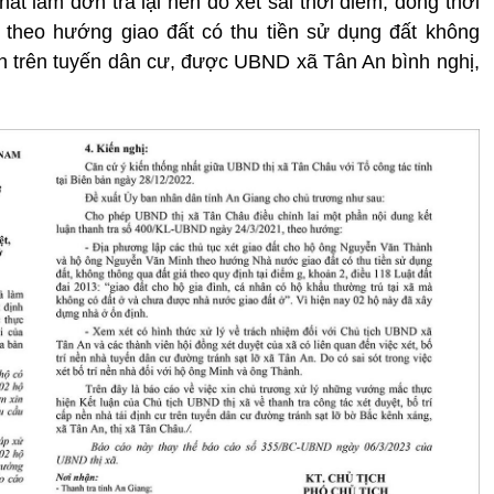
t làm đơn trả lại nền do xét sai thời điểm, đồng thời
t theo hướng giao đất có thu tiền sử dụng đất không
ịnh trên tuyến dân cư, được UBND xã Tân An bình nghị,