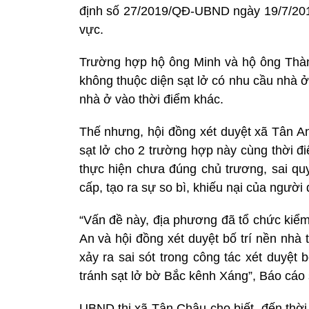
định số 27/2019/QĐ-UBND ngày 19/7/2019
vực.
Trường hợp hộ ông Minh và hộ ông Thàn
không thuộc diện sạt lở có nhu cầu nhà ở
nhà ở vào thời điểm khác.
Thế nhưng, hội đồng xét duyệt xã Tân An
sạt lở cho 2 trường hợp này cùng thời đ
thực hiện chưa đúng chủ trương, sai quy
cấp, tạo ra sự so bì, khiếu nại của người
“Vấn đề này, địa phương đã tổ chức kiểm
An và hội đồng xét duyệt bố trí nền nhà
xảy ra sai sót trong công tác xét duyệt
tránh sạt lở bờ Bắc kênh Xáng”, Báo cá
UBND thị xã Tân Châu cho biết, đến thời 