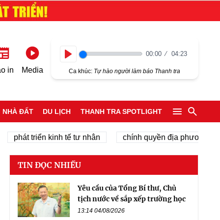
00:00
04:23
Play
o in
Media
Ca khúc:
Tự hào người làm báo Thanh tra
NHÀ ĐẤT
DU LỊCH
THANH TRA SPOTLIGHT
hát triển kinh tế tư nhân
chính quyền địa phương 2 cấp
TIN ĐỌC NHIỀU
Yêu cầu của Tổng Bí thư, Chủ
tịch nước về sắp xếp trường học
13:14 04/08/2026