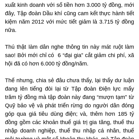
xuất kinh doanh với số tiền hơn 3.000 tỷ đồng, mới
đây, Tập đoàn Dầu khí cũng cam kết thực hành tiết
kiệm năm 2012 với mức tiết giảm là 3.715 tỷ đồng
nữa.
Thú thật làm dân nghe thông tin này mát ruột làm
sao! Bởi mới chỉ có 6 “đại gia” cắt giảm chi phí, xã
hội đã có hơn 6.000 tỷ đồng/năm.
Thế nhưng, chia sẻ đâu chưa thấy, lại thấy dư luận
đang lên tiếng đòi lại từ Tập đoàn Điện lực mấy
trăm tỷ đồng mà tập đoàn này đang “mượn tạm” từ
Quỹ bảo vệ và phát triển rừng do người dân đóng
góp qua giá tiêu dùng điện; và, thêm hơn 185 tỷ
đồng gồm các khoản thuế giá trị gia tăng, thuế thu
nhập doanh nghiệp, thuế thu nhập cá nhân, thuế
môi trường và một số khoản thu khác, mà Tập đoàn