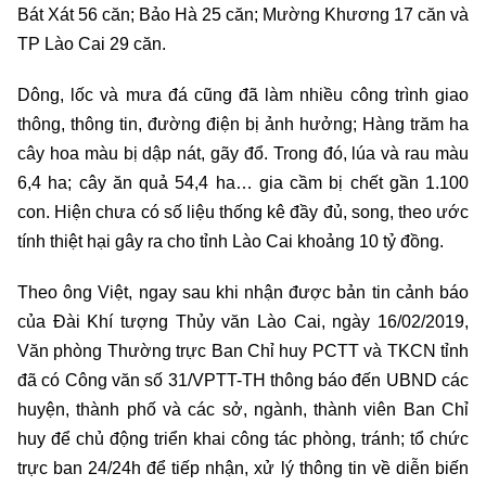
Bát Xát 56 căn; Bảo Hà 25 căn; Mường Khương 17 căn và
TP Lào Cai 29 căn.
Dông, lốc và mưa đá cũng đã làm nhiều công trình giao
thông, thông tin, đường điện bị ảnh hưởng; Hàng trăm ha
cây hoa màu bị dập nát, gãy đổ. Trong đó, lúa và rau màu
6,4 ha; cây ăn quả 54,4 ha… gia cầm bị chết gần 1.100
con. Hiện chưa có số liệu thống kê đầy đủ, song, theo ước
tính thiệt hại gây ra cho tỉnh Lào Cai khoảng 10 tỷ đồng.
Theo ông Việt, ngay sau khi nhận được bản tin cảnh báo
của Đài Khí tượng Thủy văn Lào Cai, ngày 16/02/2019,
Văn phòng Thường trực Ban Chỉ huy PCTT và TKCN tỉnh
đã có Công văn số 31/VPTT-TH thông báo đến UBND các
huyện, thành phố và các sở, ngành, thành viên Ban Chỉ
huy để chủ động triển khai công tác phòng, tránh; tổ chức
trực ban 24/24h để tiếp nhận, xử lý thông tin về diễn biến