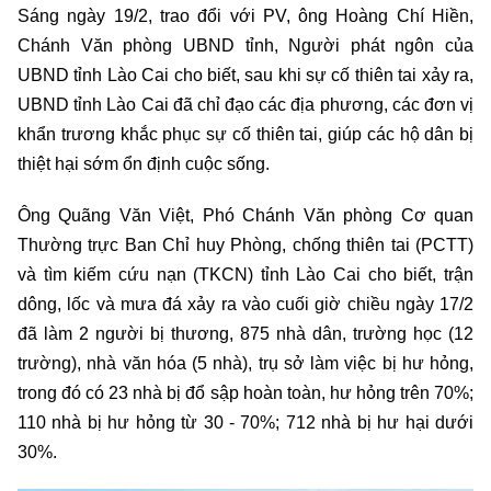
Sáng ngày 19/2, trao đổi với PV, ông Hoàng Chí Hiền,
Chánh Văn phòng UBND tỉnh, Người phát ngôn của
UBND tỉnh Lào Cai cho biết, sau khi sự cố thiên tai xảy ra,
UBND tỉnh Lào Cai đã chỉ đạo các địa phương, các đơn vị
khẩn trương khắc phục sự cố thiên tai, giúp các hộ dân bị
thiệt hại sớm ổn định cuộc sống.
Ông Quãng Văn Việt, Phó Chánh Văn phòng Cơ quan
Thường trực Ban Chỉ huy Phòng, chống thiên tai (PCTT)
và tìm kiếm cứu nạn (TKCN) tỉnh Lào Cai cho biết, trận
dông, lốc và mưa đá xảy ra vào cuối giờ chiều ngày 17/2
đã làm 2 người bị thương, 875 nhà dân, trường học (12
trường), nhà văn hóa (5 nhà), trụ sở làm việc bị hư hỏng,
trong đó có 23 nhà bị đổ sập hoàn toàn, hư hỏng trên 70%;
110 nhà bị hư hỏng từ 30 - 70%; 712 nhà bị hư hại dưới
30%.