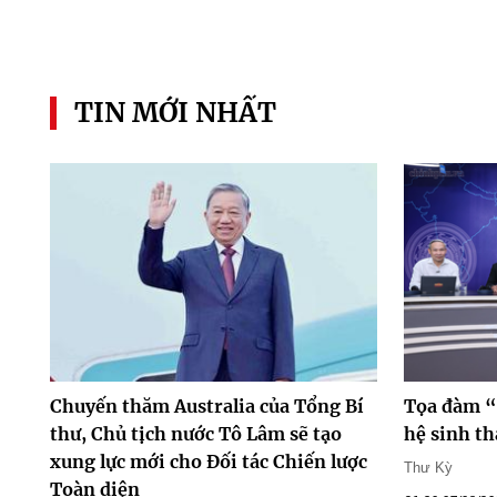
TIN MỚI NHẤT
Chuyến thăm Australia của Tổng Bí
Tọa đàm “
thư, Chủ tịch nước Tô Lâm sẽ tạo
hệ sinh th
xung lực mới cho Đối tác Chiến lược
Thư Kỳ
Toàn diện