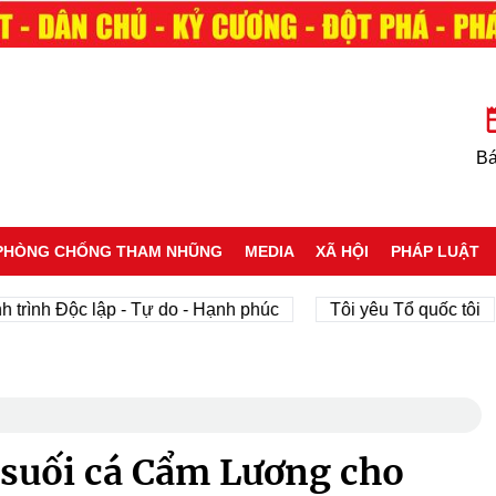
Bá
PHÒNG CHỐNG THAM NHŨNG
MEDIA
XÃ HỘI
PHÁP LUẬT
Độc lập - Tự do - Hạnh phúc
Tôi yêu Tổ quốc tôi
ph
suối cá Cẩm Lương cho