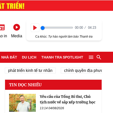
00:00
04:23
Play
o in
Media
Ca khúc:
Tự hào người làm báo Thanh tra
NHÀ ĐẤT
DU LỊCH
THANH TRA SPOTLIGHT
át triển kinh tế tư nhân
chính quyền địa phương 2 cấp
TIN ĐỌC NHIỀU
Yêu cầu của Tổng Bí thư, Chủ
tịch nước về sắp xếp trường học
13:14 04/08/2026