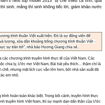
tnam’s next top model 2013” bị chê thiếu cá tính, quá
 thí sinh, mắng thí sinh không tiếc lời, giám khảo nước
hương trình thuần Việt xuất hiện. Đó là sự động viên để
 và lượng, xóa dần khoảng trống chương trình thuần Việt -
ực sự trăn trở”, nhà báo Hương Giang chia sẻ.
a các chương trình truyền hình thực tế của Việt Nam. Các
ộc chia ly, Ước mơ Việt Nam, Bài hát yêu thích… thậm chí là
n chê, nhưng mặt tích cực vẫn lớn hơn, bởi nhà sản xuất đã
 các em nhỏ.
ình hoàn toàn khác biệt. Trong bối cảnh, truyền hình thực
ênh truyền hình Việt Nam, thì sự mạnh dạn dấn thân của Ước