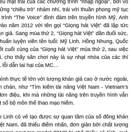
ều mặt trái của các chương trình “nhập ngoại”, bởi vô
ững “chiêu trò” nhảm nhí, trái với thuần phong mỹ tục
trình “The Voice” đình đám trên truyền hình Mỹ, Anh
o năm 2012 với tên gọi “Giọng hát Việt” đã lập tức
 giả. Sang mùa thứ 2, “Giọng hát Việt” dần đuối sức,
huấn luyện viên tên tuổi: Mỹ Linh, Hồng Nhung, Quốc
cuối cùng của “Giọng hát Việt” mùa thứ 2, sau việc
, cho thấy sân chơi này là sự nhạt nhòa của các thí
, lỗi dẫn tai hại của MC…
hình thực tế lớn với lượng khán giả cao ở nước ngoài,
 chán, như “Tìm kiếm tài năng Việt Nam - Vietnam’s
ơn điệu, khi mà những tài năng trên truyền hình vẫn
ột số bộ môn thể thao mạo hiểm.
ên Linh có vẻ tạo được sự quan tâm của số đông khán
Việt Nam, đã thiếu điểm nhấn, đơn giản bởi chất lượng