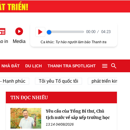
00:00
04:23
Play
o in
Media
Ca khúc:
Tự hào người làm báo Thanh tra
NHÀ ĐẤT
DU LỊCH
THANH TRA SPOTLIGHT
ạnh phúc
Tôi yêu Tổ quốc tôi
phát triển kinh tế tư nh
TIN ĐỌC NHIỀU
Yêu cầu của Tổng Bí thư, Chủ
tịch nước về sắp xếp trường học
13:14 04/08/2026