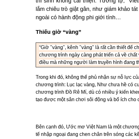
thí sinh không cải thiện. Tương tự, “Vie
lắm chiêu trò giật gân, như giám khảo tát
ngoài có hành động phi giới tính…
Thiếu giờ “vàng”
“Giờ "vàng", kênh "vàng" là rất cần thiết để c
chương trình ngày càng phát triển cả về chất
điều mà những người làm truyền hình đang th
Trong khi đó, không thể phủ nhận sự nỗ lực củ
chương trình: Lục lạc vàng, Như chưa hề có cu
chương trình Đồ Rê Mí, dù có nhiều ý kiến khe
tạo được một sân chơi sôi động và bổ ích cho
Bên cạnh đó, Ước mơ Việt Nam là một chương tr
tế nhập ngoại đang chen chân trên sóng các k