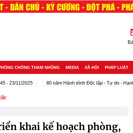
Bá
PHÒNG CHỐNG THAM NHŨNG
MEDIA
XÃ HỘI
PHÁP LUẬT
3/11/2025
80 năm Hành trình Độc lập - Tự do - Hạnh phú
ước
riển khai kế hoạch phòng,