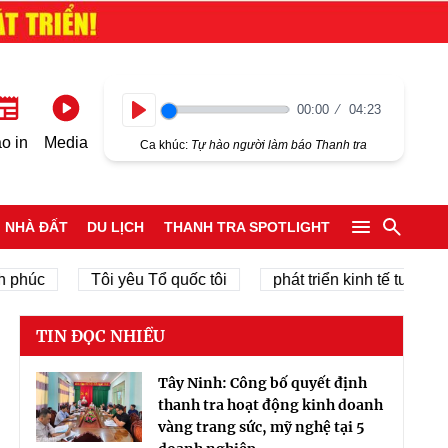
00:00
04:23
Play
o in
Media
Ca khúc:
Tự hào người làm báo Thanh tra
NHÀ ĐẤT
DU LỊCH
THANH TRA SPOTLIGHT
c
Tôi yêu Tổ quốc tôi
phát triển kinh tế tư nhân
TIN ĐỌC NHIỀU
Tây Ninh: Công bố quyết định
thanh tra hoạt động kinh doanh
vàng trang sức, mỹ nghệ tại 5