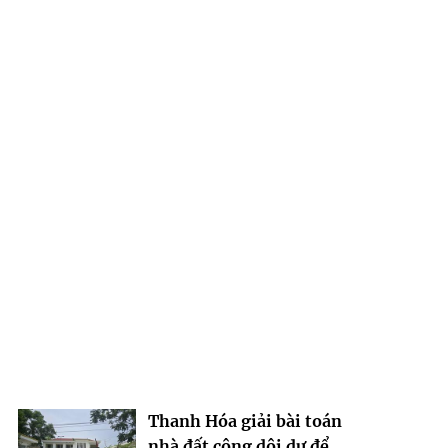
Thanh Hóa giải bài toán
nhà đất công dôi dư để