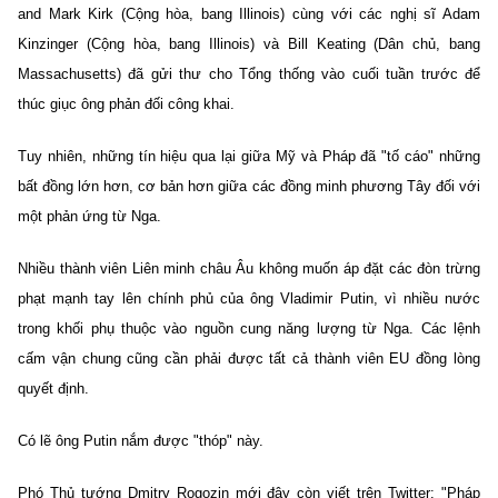
and Mark Kirk (Cộng hòa, bang Illinois) cùng với các nghị sĩ Adam
Kinzinger (Cộng hòa, bang Illinois) và Bill Keating (Dân chủ, bang
Massachusetts) đã gửi thư cho Tổng thống vào cuối tuần trước để
thúc giục ông phản đối công khai.
Tuy nhiên, những tín hiệu qua lại giữa Mỹ và Pháp đã "tố cáo" những
bất đồng lớn hơn, cơ bản hơn giữa các đồng minh phương Tây đối với
một phản ứng từ Nga.
Nhiều thành viên Liên minh châu Âu không muốn áp đặt các đòn trừng
phạt mạnh tay lên chính phủ của ông Vladimir Putin, vì nhiều nước
trong khối phụ thuộc vào nguồn cung năng lượng từ Nga. Các lệnh
cấm vận chung cũng cần phải được tất cả thành viên EU đồng lòng
quyết định.
Có lẽ ông Putin nắm được "thóp" này.
Phó Thủ tướng Dmitry Rogozin mới đây còn viết trên Twitter: "Pháp