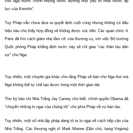
cho Nga trước chính những nước dường như yếu ớt nhất trước áp
lực của Kremlin".
Tuy Pháp vẫn chưa đưa ra quyết định cuối cùng nhưng không có dấu
hiệu nào cho thấy hợp đồng sẽ không được xúc tiến. Các quan chức ở
Paris đã tìm cách giảm nhẹ tầm cỡ của thương vụ, với việc Bộ trưởng
Quốc phòng Pháp khẳng định nước này sẽ chỉ giao "các thân tàu dân
sự" cho Nga.
Tuy nhiên, một chuyên gia khác cho rằng Pháp sẽ bán cho Nga thứ mà
Nga không thể tự chế tạo được trong một thời gian dài.
Thư ký báo chí Nhà Trắng Jay Carney cho biết, chính quyền Obama đã
"chuyển những lo ngại của chúng tôi" cho phía Pháp về vụ bán tàu.
Tuy nhiên, một số nhà lập pháp đang tỏ ra lo ngại về cách tiếp cận của
Nhà Trắng. Các thượng nghị sĩ Mark Warner (Dân chủ, bang Virginia)