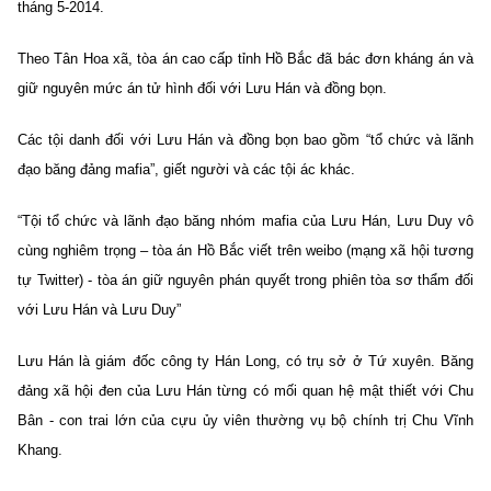
tháng 5-2014.
Theo Tân Hoa xã, tòa án cao cấp tỉnh Hồ Bắc đã bác đơn kháng án và
giữ nguyên mức án tử hình đối với Lưu Hán và đồng bọn.
Các tội danh đối với Lưu Hán và đồng bọn bao gồm “tổ chức và lãnh
đạo băng đảng mafia”, giết người và các tội ác khác.
“Tội tổ chức và lãnh đạo băng nhóm mafia của Lưu Hán, Lưu Duy vô
cùng nghiêm trọng – tòa án Hồ Bắc viết trên weibo (mạng xã hội tương
tự Twitter) - tòa án giữ nguyên phán quyết trong phiên tòa sơ thẩm đối
với Lưu Hán và Lưu Duy”
Lưu Hán là giám đốc công ty Hán Long, có trụ sở ở Tứ xuyên. Băng
đảng xã hội đen của Lưu Hán từng có mối quan hệ mật thiết với Chu
Bân - con trai lớn của cựu ủy viên thường vụ bộ chính trị Chu Vĩnh
Khang.