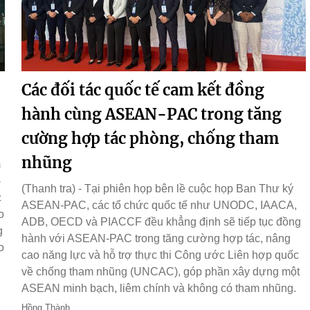
Các đối tác quốc tế cam kết đồng
hành cùng ASEAN-PAC trong tăng
cường hợp tác phòng, chống tham
nhũng
m
-
(Thanh tra) - Tại phiên họp bên lề cuộc họp Ban Thư ký
c
ASEAN-PAC, các tổ chức quốc tế như UNODC, IAACA,
o
ADB, OECD và PIACCF đều khẳng định sẽ tiếp tục đồng
g
hành với ASEAN-PAC trong tăng cường hợp tác, nâng
o
cao năng lực và hỗ trợ thực thi Công ước Liên hợp quốc
về chống tham nhũng (UNCAC), góp phần xây dựng một
ASEAN minh bạch, liêm chính và không có tham nhũng.
Hồng Thành