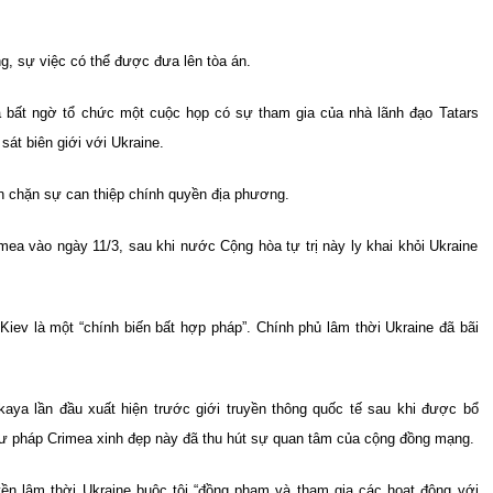
, sự việc có thể được đưa lên tòa án.
 bất ngờ tổ chức một cuộc họp có sự tham gia của nhà lãnh đạo Tatars
át biên giới với Ukraine.
n chặn sự can thiệp chính quyền địa phương.
a vào ngày 11/3, sau khi nước Cộng hòa tự trị này ly khai khỏi Ukraine
 Kiev là một “chính biến bất hợp pháp”. Chính phủ lâm thời Ukraine đã bãi
aya lần đầu xuất hiện trước giới truyền thông quốc tế sau khi được bổ
ư pháp Crimea xinh đẹp này đã thu hút sự quan tâm của cộng đồng mạng.
yền lâm thời Ukraine buộc tội “đồng phạm và tham gia các hoạt động với