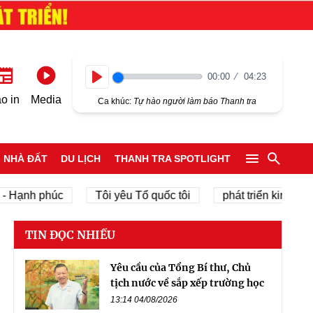
00:00
04:23
Play
o in
Media
Ca khúc:
Tự hào người làm báo Thanh tra
NHÀ ĐẤT
DU LỊCH
THANH TRA SPOTLIGHT
nh phúc
Tôi yêu Tổ quốc tôi
phát triển kinh tế tư nhâ
TIN ĐỌC NHIỀU
Yêu cầu của Tổng Bí thư, Chủ
tịch nước về sắp xếp trường học
13:14 04/08/2026