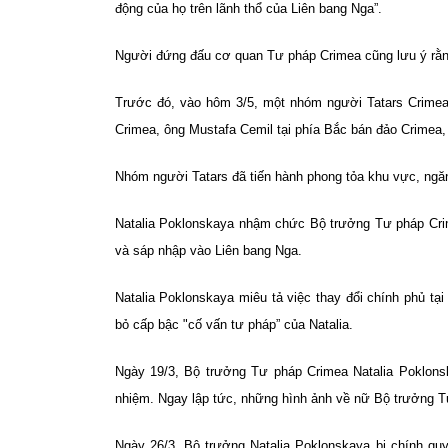
động của họ trên lãnh thổ của Liên bang Nga”.
Người đứng đấu cơ quan Tư pháp Crimea cũng lưu ý rằng
Trước đó, vào hôm 3/5, một nhóm người Tatars Crimea
Crimea, ông Mustafa Cemil tại phía Bắc bán đảo Crimea, s
Nhóm người Tatars đã tiến hành phong tỏa khu vực, ngă
Natalia Poklonskaya nhậm chức Bộ trưởng Tư pháp Crime
và sáp nhập vào Liên bang Nga.
Natalia Poklonskaya miêu tả việc thay đổi chính phủ tại
bỏ cấp bậc "cố vấn tư pháp” của Natalia.
Ngày 19/3, Bộ trưởng Tư pháp Crimea Natalia Poklonsk
nhiệm. Ngay lập tức, những hình ảnh về nữ Bộ trưởng T
Ngày 26/3, Bộ trưởng Natalia Poklonskaya bị chính qu