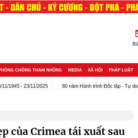
Bá
PHÒNG CHỐNG THAM NHŨNG
MEDIA
XÃ HỘI
PHÁP LUẬT
945 - 23/11/2025
80 năm Hành trình Độc lập - Tự do - Hạ
p của Crimea tái xuất sau