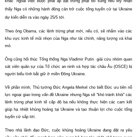
khác'' ngoài việc buộc phải áp đặt trừng phạt bổ sung nếu Mỹ nhận
thấy Nga có những hành động cản trở cuộc tổng tuyển cử tại Ukraine
dự kiến diễn ra vào ngày 25/5 tới.
Theo ông Obama, các lệnh trừng phạt mới, nếu có, sẽ nhắm vào các
khu vực kinh tế mũi nhọn của Nga như tài chính, năng lượng và khai
mỏ.
Ông cũng hối thúc Tổng thống Nga Vladimir Putin giải cứu nhóm quan
sát viên quân sự của Tổ chức an ninh và hợp tác châu Âu (OSCE) bị
người biểu tình bắt giữ ở miền Đông Ukraine.
Về phần mình, Thủ tướng Đức Angela Merkel cho biết Đức ưu tiên nỗ
lực ngoại giao trong vấn đề Ukraine nhưng Nga sẽ ''khó tránh khỏi'' các
lệnh trừng phạt kinh tế cấp độ ba nếu không thực hiện các cam kết
giúp hạ nhiệt khủng hoảng tại Ukraine và tạo thuận lợi cho cuộc tổng
tuyển cử sắp tới.
Theo nhà lãnh đạo Đức, cuộc khủng hoảng Ukraine đang đặt ra yêu