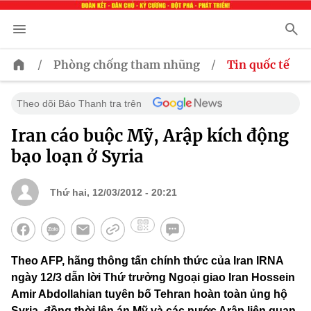
/
/
Phòng chống tham nhũng
Tin quốc tế
Theo dõi Báo Thanh tra trên
Iran cáo buộc Mỹ, Arập kích động
bạo loạn ở Syria
Thứ hai, 12/03/2012 - 20:21
Theo AFP, hãng thông tấn chính thức của Iran IRNA
ngày 12/3 dẫn lời Thứ trưởng Ngoại giao Iran Hossein
Amir Abdollahian tuyên bố Tehran hoàn toàn ủng hộ
Syria, đồng thời lên án Mỹ và các nước Arập liên quan