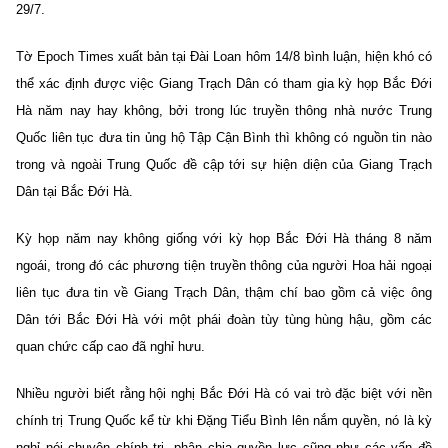
29/7.
Tờ Epoch Times xuất bản tại Đài Loan hôm 14/8 bình luận, hiện khó có
thể xác định được việc Giang Trạch Dân có tham gia kỳ họp Bắc Đới
Hà năm nay hay không, bởi trong lúc truyền thông nhà nước Trung
Quốc liên tục đưa tin ủng hộ Tập Cận Bình thì không có nguồn tin nào
trong và ngoài Trung Quốc đề cập tới sự hiện diện của Giang Trạch
Dân tại Bắc Đới Hà.
Kỳ họp năm nay không giống với kỳ họp Bắc Đới Hà tháng 8 năm
ngoái, trong đó các phương tiện truyền thông của người Hoa hải ngoại
liên tục đưa tin về Giang Trạch Dân, thậm chí bao gồm cả việc ông
Dân tới Bắc Đới Hà với một phái đoàn tùy tùng hùng hậu, gồm các
quan chức cấp cao đã nghỉ hưu.
Nhiều người biết rằng hội nghị Bắc Đới Hà có vai trò đặc biệt với nền
chính trị Trung Quốc kể từ khi Đặng Tiểu Bình lên nắm quyền, nó là kỳ
nghỉ nói chuyện chính trị, phân chia quyền lực cũng như các vấn đề