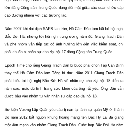
lớn đảng Cộng sản Trung Quốc đang đối mặt giữa các quan chức cấp
cao đương nhiệm với các trưởng lão.
Năm 2007 khi đại dịch SARS lan tràn, Hồ Cẩm Đào tạm bãi bỏ hội nghị
Bắc Đới Hà, nhưng tới hội nghị trung ương năm đó, Giang Trạch Dân
và phe nhóm vẫn tiếp tục có ảnh hưởng lớn đến việc kiểm soát, chi
phối chuẩn bị nhân sự cho đại hội 17 đảng Cộng sản Trung Quốc.
Epoch Time cho rằng Giang Trạch Dân bị buộc phải chọn Tập Cận Bình
thay thế Hồ Cẩm Đào làm Tổng bí thư. Năm 2011 Giang Trạch Dân
phát biểu tại hội nghị Bắc Đới Hà về nhân sự cho đại hội 18 diễn ra
năm sau, mặc dù tình trạng sức khỏe của ông rất yếu. Ông Dân vẫn
được bầu vào nhóm tư vấn nhân sự cấp cao đại hội 18.
Sự kiện Vương Lập Quân yêu cầu tị nạn tại lãnh sự quán Mỹ ở Thành
Đô năm 2012 bắt nguồn khủng hoảng mang tên Bạc Hy Lai đã giáng
một đòn mạnh vào nhóm Giang Trạch Dân. Cuộc họp Bắc Đới Hà năm