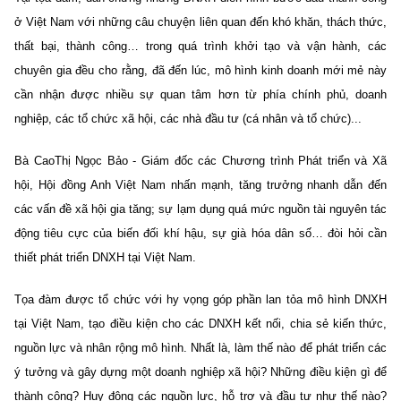
ở Việt Nam với những câu chuyện liên quan đến khó khăn, thách thức,
thất bại, thành công… trong quá trình khởi tạo và vận hành, các
chuyên gia đều cho rằng, đã đến lúc, mô hình kinh doanh mới mẻ này
cần nhận được nhiều sự quan tâm hơn từ phía chính phủ, doanh
nghiệp, các tổ chức xã hội, các nhà đầu tư (cá nhân và tổ chức)...
Bà CaoThị Ngọc Bảo - Giám đốc các Chương trình Phát triển và Xã
hội, Hội đồng Anh Việt Nam nhấn mạnh, tăng trưởng nhanh dẫn đến
các vấn đề xã hội gia tăng; sự lạm dụng quá mức nguồn tài nguyên tác
động tiêu cực của biến đối khí hậu, sự già hóa dân số… đòi hỏi cần
thiết phát triển DNXH tại Việt Nam.
Tọa đàm được tổ chức với hy vọng góp phần lan tỏa mô hình DNXH
tại Việt Nam, tạo điều kiện cho các DNXH kết nối, chia sẻ kiến thức,
nguồn lực và nhân rộng mô hình. Nhất là, làm thế nào để phát triển các
ý tưởng và gây dựng một doanh nghiệp xã hội? Những điều kiện gì để
thành công? Huy động các nguồn lực, hỗ trợ và đầu tư như thế nào?