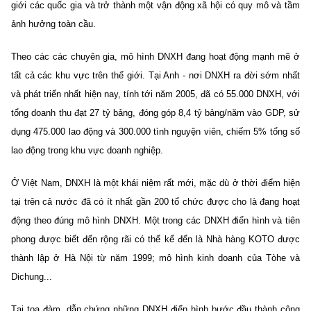
giới các quốc gia và trở thành một vận động xã hội có quy mô và tầm
ảnh hưởng toàn cầu.
Theo các các chuyên gia, mô hình DNXH đang hoạt động mạnh mẽ ở
tất cả các khu vực trên thế giới. Tại Anh - nơi DNXH ra đời sớm nhất
và phát triển nhất hiện nay, tính tới năm 2005, đã có 55.000 DNXH, với
tổng doanh thu đạt 27 tỷ bảng, đóng góp 8,4 tỷ bảng/năm vào GDP, sử
dụng 475.000 lao động và 300.000 tình nguyện viên, chiếm 5% tổng số
lao động trong khu vực doanh nghiệp.
Ở Việt Nam, DNXH là một khái niệm rất mới, mặc dù ở thời điểm hiện
tại trên cả nước đã có ít nhất gần 200 tổ chức được cho là đang hoạt
động theo đúng mô hình DNXH. Một trong các DNXH điển hình và tiên
phong được biết đến rộng rãi có thể kể đến là Nhà hàng KOTO được
thành lập ở Hà Nội từ năm 1999; mô hình kinh doanh của Tòhe và
Dichung...
Tại tọa đàm, dẫn chứng những DNXH điển hình bước đầu thành công