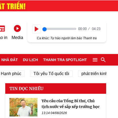
00:00
04:23
Play
o in
Media
Ca khúc:
Tự hào người làm báo Thanh tra
NHÀ ĐẤT
DU LỊCH
THANH TRA SPOTLIGHT
 phúc
Tôi yêu Tổ quốc tôi
phát triển kinh tế tư nhân
TIN ĐỌC NHIỀU
Yêu cầu của Tổng Bí thư, Chủ
tịch nước về sắp xếp trường học
13:14 04/08/2026