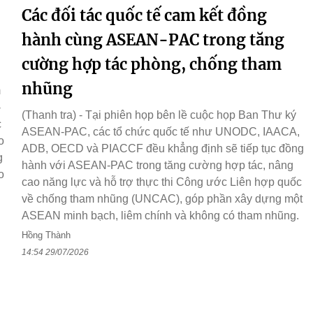
Các đối tác quốc tế cam kết đồng
hành cùng ASEAN-PAC trong tăng
cường hợp tác phòng, chống tham
nhũng
m
-
(Thanh tra) - Tại phiên họp bên lề cuộc họp Ban Thư ký
c
ASEAN-PAC, các tổ chức quốc tế như UNODC, IAACA,
o
ADB, OECD và PIACCF đều khẳng định sẽ tiếp tục đồng
g
hành với ASEAN-PAC trong tăng cường hợp tác, nâng
o
cao năng lực và hỗ trợ thực thi Công ước Liên hợp quốc
về chống tham nhũng (UNCAC), góp phần xây dựng một
ASEAN minh bạch, liêm chính và không có tham nhũng.
Hồng Thành
14:54 29/07/2026