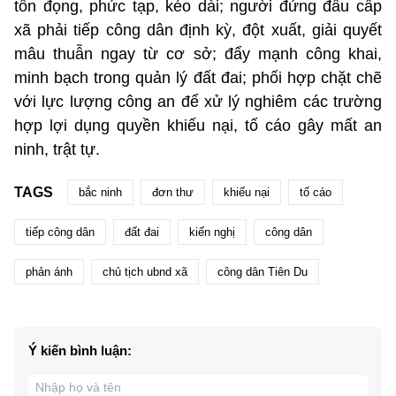
tồn đọng, phức tạp, kéo dài; người đứng đầu cấp
xã phải tiếp công dân định kỳ, đột xuất, giải quyết
mâu thuẫn ngay từ cơ sở; đẩy mạnh công khai,
minh bạch trong quản lý đất đai; phối hợp chặt chẽ
với lực lượng công an để xử lý nghiêm các trường
hợp lợi dụng quyền khiếu nại, tố cáo gây mất an
ninh, trật tự.
TAGS
bắc ninh
đơn thư
khiếu nại
tố cáo
tiếp công dân
đất đai
kiến nghị
công dân
phản ánh
chủ tịch ubnd xã
công dân Tiên Du
Ý kiến bình luận: