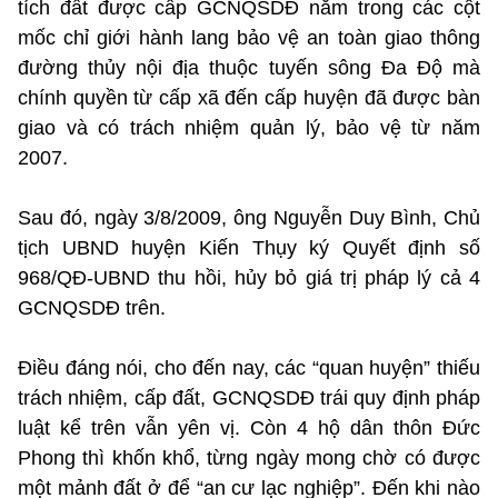
tích đất được cấp GCNQSDĐ nằm trong các cột
mốc chỉ giới hành lang bảo vệ an toàn giao thông
đường thủy nội địa thuộc tuyến sông Đa Độ mà
chính quyền từ cấp xã đến cấp huyện đã được bàn
giao và có trách nhiệm quản lý, bảo vệ từ năm
2007.
Sau đó, ngày 3/8/2009, ông Nguyễn Duy Bình, Chủ
tịch UBND huyện Kiến Thụy ký Quyết định số
968/QĐ-UBND thu hồi, hủy bỏ giá trị pháp lý cả 4
GCNQSDĐ trên.
Điều đáng nói, cho đến nay, các “quan huyện” thiếu
trách nhiệm, cấp đất, GCNQSDĐ trái quy định pháp
luật kể trên vẫn yên vị. Còn 4 hộ dân thôn Đức
Phong thì khốn khổ, từng ngày mong chờ có được
một mảnh đất ở để “an cư lạc nghiệp”. Đến khi nào