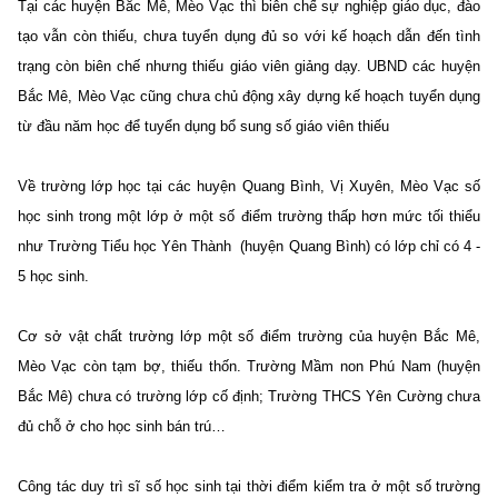
Tại các huyện Bắc Mê, Mèo Vạc thì biên chế sự nghiệp giáo dục, đào
tạo vẫn còn thiếu, chưa tuyển dụng đủ so với kế hoạch dẫn đến tình
trạng còn biên chế nhưng thiếu giáo viên giảng dạy. UBND các huyện
Bắc Mê, Mèo Vạc cũng chưa chủ động xây dựng kế hoạch tuyển dụng
từ đầu năm học để tuyển dụng bổ sung số giáo viên thiếu
Về trường lớp học tại các huyện Quang Bình, Vị Xuyên, Mèo Vạc số
học sinh trong một lớp ở một số điểm trường thấp hơn mức tối thiểu
như Trường Tiểu học Yên Thành (huyện Quang Bình) có lớp chỉ có 4 -
5 học sinh.
Cơ sở vật chất trường lớp một số điểm trường của huyện Bắc Mê,
Mèo Vạc còn tạm bợ, thiếu thốn. Trường Mầm non Phú Nam (huyện
Bắc Mê) chưa có trường lớp cố định; Trường THCS Yên Cường chưa
đủ chỗ ở cho học sinh bán trú…
Công tác duy trì sĩ số học sinh tại thời điểm kiểm tra ở một số trường