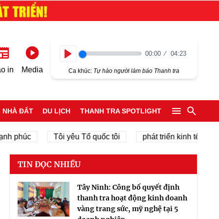
00:00
04:23
Play
o in
Media
Ca khúc:
Tự hào người làm báo Thanh tra
NHÀ ĐẤT
DU LỊCH
THANH TRA SPOTLIGHT
húc
Tôi yêu Tổ quốc tôi
phát triển kinh tế tư nhân
TIN ĐỌC NHIỀU
Tây Ninh: Công bố quyết định
thanh tra hoạt động kinh doanh
vàng trang sức, mỹ nghệ tại 5