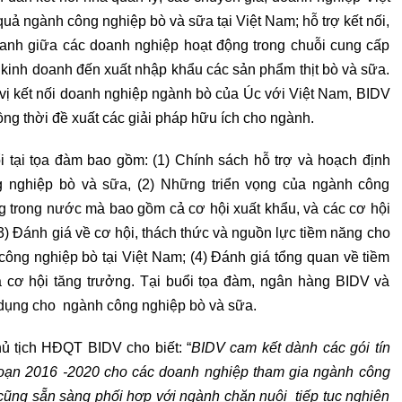
uả ngành công nghiệp bò và sữa tại Việt Nam; hỗ trợ kết nối,
doanh giữa các doanh nghiệp hoạt động trong chuỗi cung cấp
, kinh doanh đến xuất nhập khẩu các sản phẩm thịt bò và sữa.
 vị kết nối doanh nghiệp ngành bò của Úc với Việt Nam, BIDV
ồng thời đề xuất các giải pháp hữu ích cho ngành.
i tại tọa đàm bao gồm: (1) Chính sách hỗ trợ và hoạch định
g nghiệp bò và sữa, (2) Những triển vọng của ngành công
ng trong nước mà bao gồm cả cơ hội xuất khẩu, và các cơ hội
3) Đánh giá về cơ hội, thách thức và nguồn lực tiềm năng cho
công nghiệp bò tại Việt Nam; (4) Đánh giá tổng quan về tiềm
 cơ hội tăng trưởng. Tại buổi tọa đàm, ngân hàng BIDV và
n dụng cho ngành công nghiệp bò và sữa.
hủ tịch HĐQT BIDV cho biết: “
BIDV cam kết dành các gói tín
 đoạn 2016 -2020 cho các doanh nghiệp tham gia ngành công
cũng sẵn sàng phối hợp với ngành chăn nuôi tiếp tục nghiên