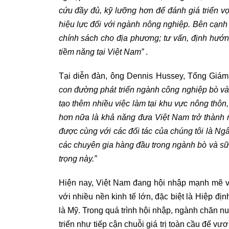
cứu đầy đủ, kỹ lưỡng hơn để đánh giá triển vọ
hiệu lực đối với ngành nông nghiệp. Bên cạnh
chính sách cho địa phương; tư vấn, định hướ
tiềm năng tại Việt Nam”
.
Tại diễn đàn, ông Dennis Hussey, Tổng Giám
con
đường
phát triển ngành công nghiệp bò v
tạo thêm nh
iều
việc làm tại khu vực nông thôn
hơn nữa là khả năng đưa Việt Nam
trở
thành m
được cùng với các đối tác của chúng tôi là N
các chuyên gia hàng đầu trong ngành bò và sữa
trọng này.”
Hiện nay, Việt Nam đang hội nhập mạnh mẽ vớ
với nhiều nền kinh tế lớn, đặc biệt là Hiệp địn
là Mỹ. Trong quá trình hội nhập, ngành chăn nu
triển như tiếp cận chuỗi giá trị toàn cầu để vư