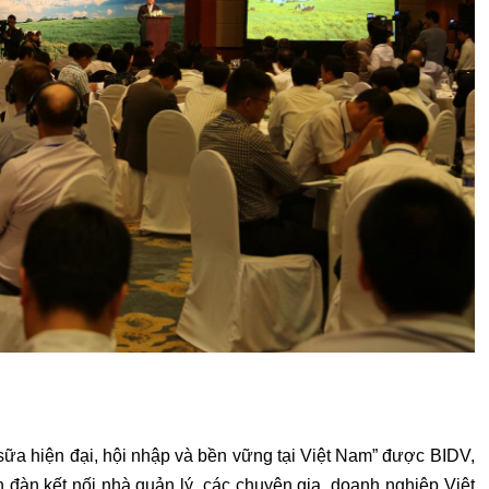
sữa hiện đại, hội nhập và bền vững tại Việt Nam” được BIDV,
 đàn kết nối nhà quản lý, các chuyên gia, doanh nghiệp Việt