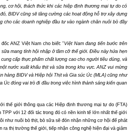
ng, cơ hội, thách thức khi các hiệp định thương mại tự do có
 đó, BIDV cũng sẽ tăng cường các hoạt động hỗ trợ xây dựng
ng cho các doanh nghiệp đầu tư vào ngành chăn nuôi bò đầy
 đốc ANZ Việt Nam cho biết: "
Việt Nam đang tiến bước tr
ê
n
à sữa mang t
í
nh h
ội nhập ở tầm cỡ thế giới.
Điều này hứa hẹn
, cung cấp thực phẩm chất lượng cao cho người tiêu dùng
,
và
ột nước xuất khẩu thịt và sữa trong khu vực.
ANZ vui mừng
gân hàng BIDV và Hiệp hội Thịt và Gia súc Úc (MLA) cũng như
 Úc đóng vai trò đi đầu trong việc hình thành sáng kiến quan
i thế giới thông qua các Hiệp định thương mại tự do (FTA)
h TPP với 12 đối tác trong đó có nền kinh tế lớn nhất thế giới
ôi như nuôi bò thịt, bò sữa sẽ đón nhận những cơ hội để phát
ơn ra thị trường thế giới, tiếp nhận công nghệ hiện đại và giảm