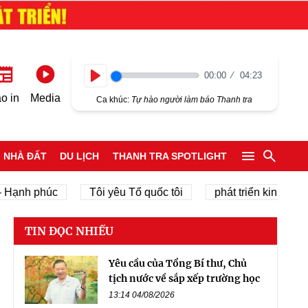
00:00
04:23
Play
o in
Media
Ca khúc:
Tự hào người làm báo Thanh tra
NHÀ ĐẤT
DU LỊCH
THANH TRA SPOTLIGHT
h phúc
Tôi yêu Tổ quốc tôi
phát triển kinh tế tư nhân
TIN ĐỌC NHIỀU
Yêu cầu của Tổng Bí thư, Chủ
tịch nước về sắp xếp trường học
13:14 04/08/2026