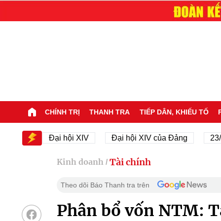
CHÍNH TRỊ
THANH TRA
TIẾP DÂN, KHIẾU TỐ
V
Đại hội XIV
Đại hội XIV của Đảng
23/11/194
Tài chính
Kinh doanh
/
Theo dõi Báo Thanh tra trên
Phân bổ vốn NTM: Tậ