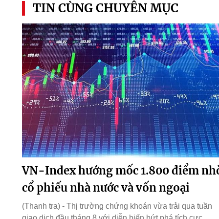
TIN CÙNG CHUYÊN MỤC
VN-Index hướng mốc 1.800 điểm nh
cổ phiếu nhà nước và vốn ngoại
(Thanh tra) - Thị trường chứng khoán vừa trải qua tuần
giao dịch đầu tháng 8 với diễn biến bứt phá tích cực,