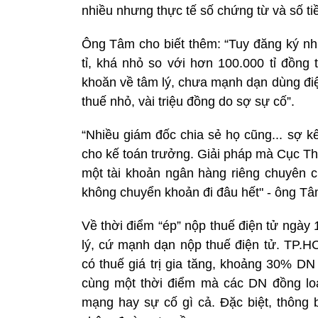
nhiều nhưng thực tế số chứng từ và số tiề
Ông Tâm cho biết thêm: “Tuy đăng ký nh
tỉ, khá nhỏ so với hơn 100.000 tỉ đồng
khoăn về tâm lý, chưa mạnh dạn dùng điện
thuế nhỏ, vài triệu đồng do sợ sự cố”.
“Nhiều giám đốc chia sẻ họ cũng... sợ 
cho kế toán trưởng. Giải pháp mà Cục Th
một tài khoản ngân hàng riêng chuyên ch
không chuyển khoản đi đâu hết" - ông Tâm
Về thời điểm “ép” nộp thuế điện tử ngày
lý, cứ mạnh dạn nộp thuế điện tử. TP
có thuế giá trị gia tăng, khoảng 30% D
cùng một thời điểm mà các DN đồng loạ
mạng hay sự cố gì cả. Đặc biệt, thông 