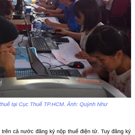
 thuế tại Cục Thuế TP.HCM. Ảnh: Quỳnh Như
trên cả nước đăng ký nộp thuế điện tử. Tuy đăng ký