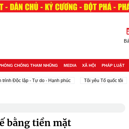
Bá
PHÒNG CHỐNG THAM NHŨNG
MEDIA
XÃ HỘI
PHÁP LUẬT
Độc lập - Tự do - Hạnh phúc
Tôi yêu Tổ quốc tôi
phá
ế bằng tiền mặt