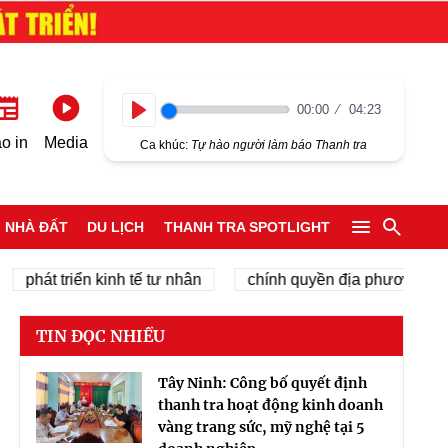
00:00
04:23
Play
o in
Media
Ca khúc:
Tự hào người làm báo Thanh tra
NHÀ ĐẤT
DU LỊCH
THANH TRA SPOTLIGHT
t triển kinh tế tư nhân
chính quyền địa phương 2 cấp
TIN ĐỌC NHIỀU
Tây Ninh: Công bố quyết định
thanh tra hoạt động kinh doanh
vàng trang sức, mỹ nghệ tại 5