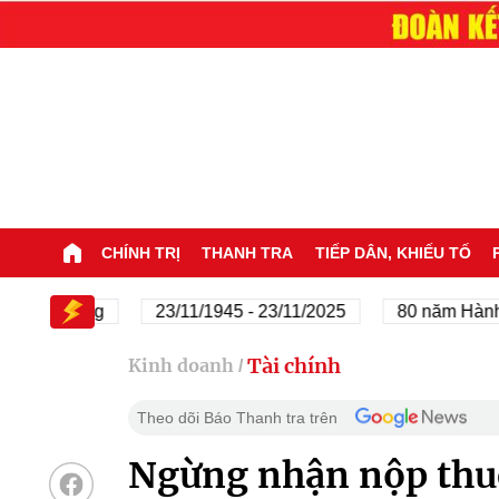
CHÍNH TRỊ
THANH TRA
TIẾP DÂN, KHIẾU TỐ
ủa Đảng
23/11/1945 - 23/11/2025
80 năm Hành trình 
Tài chính
Kinh doanh
/
Theo dõi Báo Thanh tra trên
Ngừng nhận nộp thu