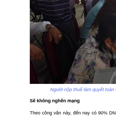
Người nộp thuế làm quyết toán
Sẽ không nghẽn mạng
Theo công văn này, đến nay có 90% DN 