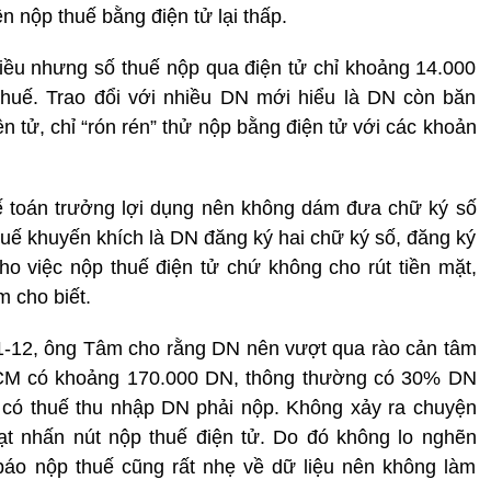
n nộp thuế bằng điện tử lại thấp.
iều nhưng số thuế nộp qua điện tử chỉ khoảng 14.000
 thuế. Trao đổi với nhiều DN mới hiểu là DN còn băn
 tử, chỉ “rón rén” thử nộp bằng điện tử với các khoản
kế toán trưởng lợi dụng nên không dám đưa chữ ký số
uế khuyến khích là DN đăng ký hai chữ ký số, đăng ký
o việc nộp thuế điện tử chứ không cho rút tiền mặt,
 cho biết.
 1-12, ông Tâm cho rằng DN nên vượt qua rào cản tâm
.HCM có khoảng 170.000 DN, thông thường có 30% DN
N có thuế thu nhập DN phải nộp. Không xảy ra chuyện
t nhấn nút nộp thuế điện tử. Do đó không lo nghẽn
báo nộp thuế cũng rất nhẹ về dữ liệu nên không làm