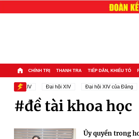
CHÍNH TRỊ
THANH TRA
TIẾP DÂN, KHIẾU TỐ
ại hội XIV
Đại hội XIV
Đại hội XIV của Đảng
#đề tài khoa học
Ủy quyền trong h