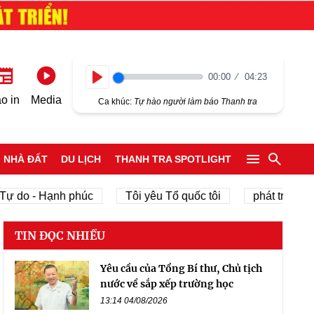
00:00
04:23
Play
o in
Media
Ca khúc:
Tự hào người làm báo Thanh tra
NHÀ ĐẤT
DU LỊCH
THANH TRA SPOTLIGHT
do - Hạnh phúc
Tôi yêu Tổ quốc tôi
phát triển kinh t
TIN ĐỌC NHIỀU
Yêu cầu của Tổng Bí thư, Chủ tịch
nước về sắp xếp trường học
13:14 04/08/2026