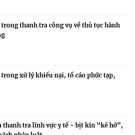
rong thanh tra công vụ về thủ tục hành
ng
rong xử lý khiếu nại, tố cáo phức tạp,
 thanh tra lĩnh vực y tế - bịt kín “kẽ hở”,
sách pháp luật