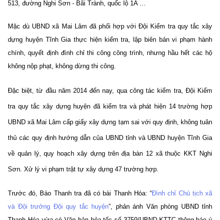
513, đường Nghi Sơn - Bãi Trành, quốc lộ 1A …
Mặc dù UBND xã Mai Lâm đã phối hợp với Đội Kiểm tra quy tắc xây
dựng huyện Tĩnh Gia thực hiện kiểm tra, lập biên bản vi phạm hành
chính, quyết định đình chỉ thi công công trình, nhưng hầu hết các hộ
không nộp phạt, không dừng thi công.
Đặc biệt, từ đầu năm 2014 đến nay, qua công tác kiểm tra, Đội Kiểm
tra quy tắc xây dựng huyện đã kiểm tra và phát hiện 14 trường hợp
UBND xã Mai Lâm cấp giấy xây dựng tạm sai với quy định, không tuân
thủ các quy định hướng dẫn của UBND tỉnh và UBND huyện Tĩnh Gia
về quản lý, quy hoạch xây dựng trên địa bàn 12 xã thuộc KKT Nghi
Sơn. Xử lý vi phạm trật tự xây dựng 47 trường hợp.
Trước đó, Báo Thanh tra đã có bài Thanh Hóa: “
Đình chỉ Chủ tịch xã
và Đội trưởng Đội quy tắc huyện
”, phản ánh Văn phòng UBND tỉnh
Thanh Hóa vừa có Văn bản hỏa tốc số 3759/UBND-KTTC thông báo ý