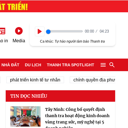
00:00
04:23
Play
o in
Media
Ca khúc:
Tự hào người làm báo Thanh tra
NHÀ ĐẤT
DU LỊCH
THANH TRA SPOTLIGHT
hát triển kinh tế tư nhân
chính quyền địa phương 2 cấp
TIN ĐỌC NHIỀU
Tây Ninh: Công bố quyết định
thanh tra hoạt động kinh doanh
vàng trang sức, mỹ nghệ tại 5