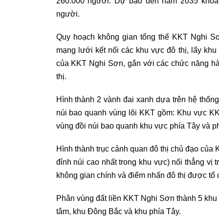
260.000 người. Dự báo đến năm 2035 khoản
người.
Quy hoạch không gian tổng thể KKT Nghi Sơn
mạng lưới kết nối các khu vực đô thị, lấy khu
của KKT Nghi Sơn, gắn với các chức năng hàn
thị.
Hình thành 2 vành đai xanh dựa trên hệ thống
núi bao quanh vùng lõi KKT gồm: Khu vực KKT 
vùng đồi núi bao quanh khu vực phía Tây và p
Hình thành trục cảnh quan đô thị chủ đạo của
đỉnh núi cao nhất trong khu vực) nối thẳng vị
không gian chính và điểm nhấn đô thị được tổ 
Phân vùng đất liền KKT Nghi Sơn thành 5 khu 
tâm, khu Đông Bắc và khu phía Tây.