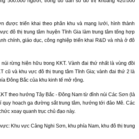
g 500.000 người, trong đó dân số đô thị khoảng 420.000
 được triển khai theo phân khu và mạng lưới, hình thành
 vực đô thị trung tâm huyện Tĩnh Gia làm trung tâm tổng hợp
h chính, giáo dục, công nghiệp triển khai R&D và nhà ở đô
 núi rừng hiện hữu trong KKT. Vành đai thứ nhất là vùng đồi
cũ và khu vực đô thị trung tâm Tĩnh Gia; vành đai thứ 2 là
hía Đông Bắc của khu kinh tế mở rộng.
 KKT theo hướng Tây Bắc - Đông Nam từ đỉnh núi Các Sơn (là
 trí quy hoạch ga đường sắt trung tâm, hướng tới đảo Mê. Các
chức xoay quanh trục chủ đạo này.
vực: Khu vực Cảng Nghi Sơn, khu phía Nam, khu đô thị trung