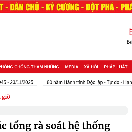
Bá
PHÒNG CHỐNG THAM NHŨNG
MEDIA
XÃ HỘI
PHÁP LUẬT
 23/11/2025
80 năm Hành trình Độc lập - Tự do - Hạnh ph
 giờ
c tổng rà soát hệ thống