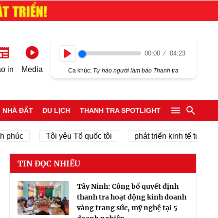
00:00
04:23
Play
o in
Media
Ca khúc:
Tự hào người làm báo Thanh tra
NHÀ ĐẤT
DU LỊCH
THANH TRA SPOTLIGHT
úc
Tôi yêu Tổ quốc tôi
phát triển kinh tế tư nhân
TIN ĐỌC NHIỀU
Tây Ninh: Công bố quyết định
thanh tra hoạt động kinh doanh
vàng trang sức, mỹ nghệ tại 5