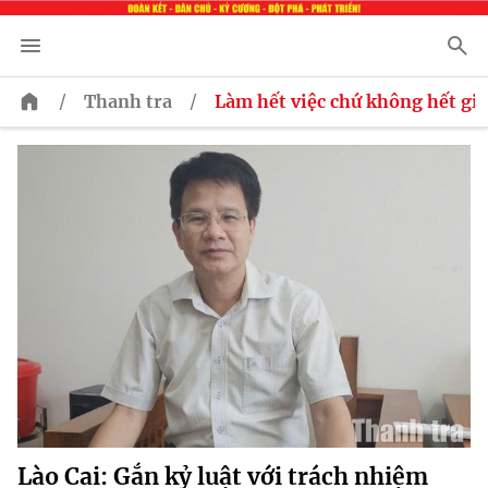
/
/
Thanh tra
Làm hết việc chứ không hết giơ
Lào Cai: Gắn kỷ luật với trách nhiệm