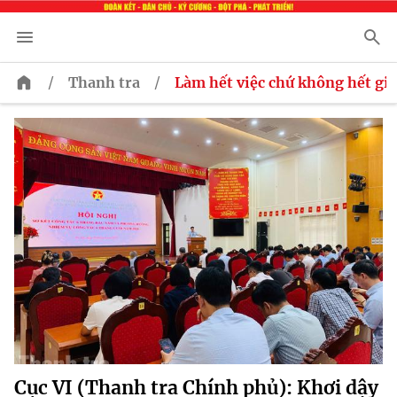
/
/
Thanh tra
Làm hết việc chứ không hết giơ
Cục VI (Thanh tra Chính phủ): Khơi dậy