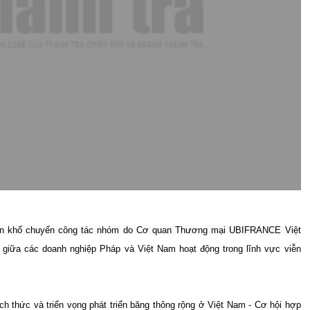
ôn khổ chuyến công tác nhóm do Cơ quan Thương mại UBIFRANCE Việt
iữa các doanh nghiệp Pháp và Việt Nam hoạt động trong lĩnh vực viễn
h thức và triển vọng phát triển băng thông rộng ở Việt Nam - Cơ hội hợp