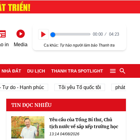
00:00
04:23
Play
o in
Media
Ca khúc:
Tự hào người làm báo Thanh tra
NHÀ ĐẤT
DU LỊCH
THANH TRA SPOTLIGHT
o - Hạnh phúc
Tôi yêu Tổ quốc tôi
phát triển kinh tế 
TIN ĐỌC NHIỀU
Yêu cầu của Tổng Bí thư, Chủ
tịch nước về sắp xếp trường học
13:14 04/08/2026