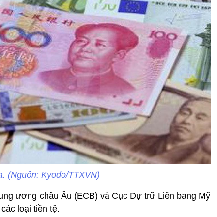
a. (Nguồn: Kyodo/TTXVN)
rung ương châu Âu (ECB) và Cục Dự trữ Liên bang Mỹ
ác loại tiền tệ.