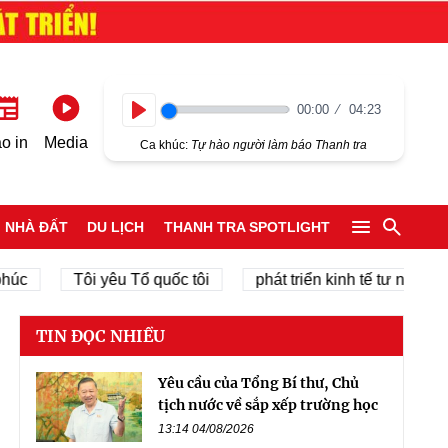
00:00
04:23
Play
o in
Media
Ca khúc:
Tự hào người làm báo Thanh tra
NHÀ ĐẤT
DU LỊCH
THANH TRA SPOTLIGHT
Tôi yêu Tổ quốc tôi
phát triển kinh tế tư nhân
c
TIN ĐỌC NHIỀU
Yêu cầu của Tổng Bí thư, Chủ
tịch nước về sắp xếp trường học
13:14 04/08/2026