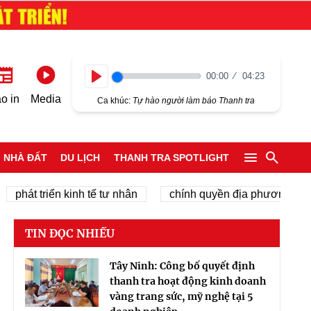
00:00
04:23
Play
o in
Media
Ca khúc:
Tự hào người làm báo Thanh tra
NHÀ ĐẤT
DU LỊCH
THANH TRA SPOTLIGHT
t triển kinh tế tư nhân
chính quyền địa phương 2 cấp
TIN ĐỌC NHIỀU
Tây Ninh: Công bố quyết định
thanh tra hoạt động kinh doanh
vàng trang sức, mỹ nghệ tại 5