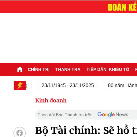
CHÍNH TRỊ
THANH TRA
TIẾP DÂN, KHIẾU TỐ
ủa Đảng
23/11/1945 - 23/11/2025
80 năm Hành trình 
Kinh doanh
Theo dõi Báo Thanh tra trên
Bộ Tài chính: Sẽ hỗ 