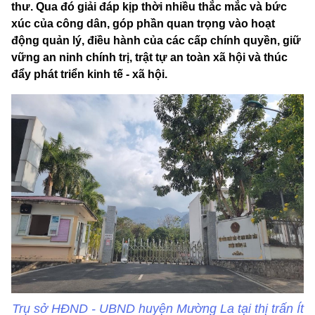
thư. Qua đó giải đáp kịp thời nhiều thắc mắc và bức
xúc của công dân, góp phần quan trọng vào hoạt
động quản lý, điều hành của các cấp chính quyền, giữ
vững an ninh chính trị, trật tự an toàn xã hội và thúc
đẩy phát triển kinh tế - xã hội.
Trụ sở HĐND - UBND huyện Mường La tại thị trấn Ít