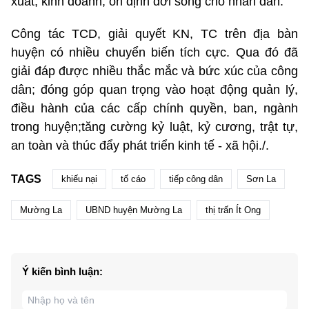
xuất, kinh doanh, ổn định đời sống cho nhân dân.
Công tác TCD, giải quyết KN, TC trên địa bàn
huyện có nhiều chuyển biến tích cực. Qua đó đã
giải đáp được nhiều thắc mắc và bức xúc của công
dân; đóng góp quan trọng vào hoạt động quản lý,
điều hành của các cấp chính quyền, ban, ngành
trong huyện;tăng cường kỷ luật, kỷ cương, trật tự,
an toàn và thúc đẩy phát triển kinh tế - xã hội./.
TAGS
khiếu nại
tố cáo
tiếp công dân
Sơn La
Mường La
UBND huyện Mường La
thị trấn Ít Ong
Ý kiến bình luận: